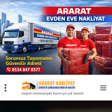
İçeriğe
geç
müşteri memnuniyeti bizim için çok önemli