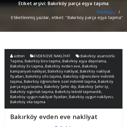
Etiket arşivi: Bakırköy parça eşya taşıma
Başlangıç
/
Etiketlenmiş yazılar, etiket: "Bakırköy parça eşya taşıma"
admin
EVDEN EVE NAKLİYAT
Bakırköy asansörlü
Taşıma
,
Bakırköy biro taşıma
,
Bakırköy eşya depolama
,
Bakırköy Ev taşıma
,
Bakırköy evden eve
,
Bakırköy
kampanyalı nakliyat
,
Bakırköy nakliyat
,
Bakırköy nakliyat
fıyatları
,
Bakırköy ofis taşıma
,
Bakırköy öğrencilere indirimli
taşıma
,
Bakırköy öğrencilere özel indirimli taşıma
,
Bakırköy
parça eşya taşıma
,
Bakırköy Şehir dışı
,
Bakırköy Şehir içi
,
Bakırköy sigortalı taşıma
,
Bakırköy tekstil taşımacılık
,
Bakırköy uygun nakliyat fiyatları
,
Bakırköy uygun nakliyeci
,
Bakırköy vila taşıma
Bakırköy evden eve nakliyat