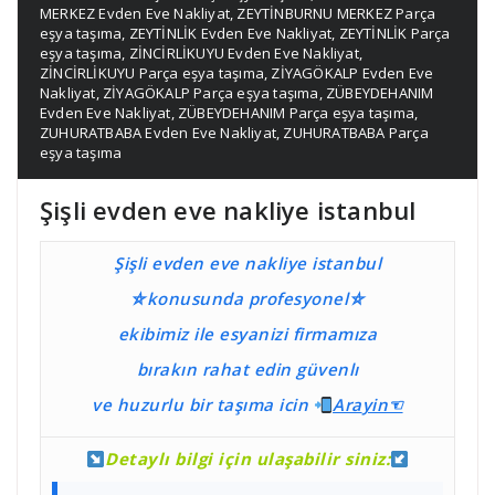
MERKEZ Evden Eve Nakliyat
,
ZEYTİNBURNU MERKEZ Parça
eşya taşıma
,
ZEYTİNLİK Evden Eve Nakliyat
,
ZEYTİNLİK Parça
eşya taşıma
,
ZİNCİRLİKUYU Evden Eve Nakliyat
,
ZİNCİRLİKUYU Parça eşya taşıma
,
ZİYAGÖKALP Evden Eve
Nakliyat
,
ZİYAGÖKALP Parça eşya taşıma
,
ZÜBEYDEHANIM
Evden Eve Nakliyat
,
ZÜBEYDEHANIM Parça eşya taşıma
,
ZUHURATBABA Evden Eve Nakliyat
,
ZUHURATBABA Parça
eşya taşıma
Şişli evden eve nakliye istanbul
Şişli evden eve nakliye istanbul
⛤konusunda profesyonel⛤
ekibimiz ile esyanizi firmamıza
bırakın rahat edin güvenlı
ve huzurlu bir taşıma
icin
Ara
yin☜
Detaylı bilgi için ulaşabilir siniz: