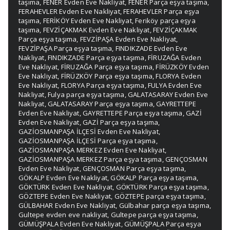
taşıma
,
FENER Evden Eve Nakliyat
,
FENER Parça eşya taşıma
,
FERAHEVLER Evden Eve Nakliyat
,
FERAHEVLER Parça eşya
taşıma
,
FERİKÖY Evden Eve Nakliyat
,
Feriköy parça eşya
taşıma
,
FEVZİÇAKMAK Evden Eve Nakliyat
,
FEVZİÇAKMAK
Parça eşya taşıma
,
FEVZİPAŞA Evden Eve Nakliyat
,
FEVZİPAŞA Parça eşya taşıma
,
FINDIKZADE Evden Eve
Nakliyat
,
FINDIKZADE Parça eşya taşıma
,
FİRUZAĞA Evden
Eve Nakliyat
,
FİRUZAĞA Parça eşya taşıma
,
FİRÜZKÖY Evden
Eve Nakliyat
,
FİRÜZKÖY Parça eşya taşıma
,
FLORYA Evden
Eve Nakliyat
,
FLORYA Parça eşya taşıma
,
FULYA Evden Eve
Nakliyat
,
Fulya parça eşya taşıma
,
GALATASARAY Evden Eve
Nakliyat
,
GALATASARAY Parça eşya taşıma
,
GAYRETTEPE
Evden Eve Nakliyat
,
GAYRETTEPE Parça eşya taşıma
,
GAZİ
Evden Eve Nakliyat
,
GAZİ Parça eşya taşıma
,
GAZİOSMANPAŞA İLÇESİ Evden Eve Nakliyat
,
GAZİOSMANPAŞA İLÇESİ Parça eşya taşıma
,
GAZİOSMANPAŞA MERKEZ Evden Eve Nakliyat
,
GAZİOSMANPAŞA MERKEZ Parça eşya taşıma
,
GENÇOSMAN
Evden Eve Nakliyat
,
GENÇOSMAN Parça eşya taşıma
,
GÖKALP Evden Eve Nakliyat
,
GÖKALP Parça eşya taşıma
,
GÖKTÜRK Evden Eve Nakliyat
,
GÖKTÜRK Parça eşya taşıma
,
GÖZTEPE Evden Eve Nakliyat
,
GÖZTEPE parça eşya taşıma
,
GÜLBAHAR Evden Eve Nakliyat
,
Gülbahar parça eşya taşıma
,
Gultepe evden eve nakliyat
,
Gultepe parça eşya taşıma
,
GÜMÜŞPALA Evden Eve Nakliyat
,
GÜMÜŞPALA Parça eşya