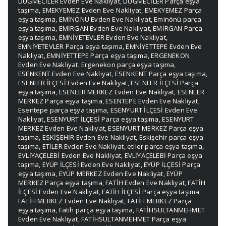
DÜĞMECİLER Evden Eve Nakliyat
,
DÜĞMECİLER Parça eşya
taşıma
,
EMEKYEMEZ Evden Eve Nakliyat
,
EMEKYEMEZ Parça
eşya taşıma
,
EMİNÖNÜ Evden Eve Nakliyat
,
Eminönü parça
eşya taşıma
,
EMİRGAN Evden Eve Nakliyat
,
EMİRGAN Parça
eşya taşıma
,
EMNİYETEVLER Evden Eve Nakliyat
,
EMNİYETEVLER Parça eşya taşıma
,
EMNİYETTEPE Evden Eve
Nakliyat
,
EMNİYETTEPE Parça eşya taşıma
,
ERGENEKON
Evden Eve Nakliyat
,
Ergenekon parça eşya taşıma
,
ESENKENT Evden Eve Nakliyat
,
ESENKENT Parça eşya taşıma
,
ESENLER İLÇESİ Evden Eve Nakliyat
,
ESENLER İLÇESİ Parça
eşya taşıma
,
ESENLER MERKEZ Evden Eve Nakliyat
,
ESENLER
MERKEZ Parça eşya taşıma
,
ESENTEPE Evden Eve Nakliyat
,
Esentepe parça eşya taşıma
,
ESENYURT İLÇESİ Evden Eve
Nakliyat
,
ESENYURT İLÇESİ Parça eşya taşıma
,
ESENYURT
MERKEZ Evden Eve Nakliyat
,
ESENYURT MERKEZ Parça eşya
taşıma
,
ESKİŞEHİR Evden Eve Nakliyat
,
Eskişehir parça eşya
taşıma
,
ETİLER Evden Eve Nakliyat
,
etiler parça eşya taşıma
,
EVLİYAÇELEBİ Evden Eve Nakliyat
,
EVLİYAÇELEBİ Parça eşya
taşıma
,
EYÜP İLÇESİ Evden Eve Nakliyat
,
EYÜP İLÇESİ Parça
eşya taşıma
,
EYÜP MERKEZ Evden Eve Nakliyat
,
EYÜP
MERKEZ Parça eşya taşıma
,
FATİH Evden Eve Nakliyat
,
FATİH
İLÇESİ Evden Eve Nakliyat
,
FATİH İLÇESİ Parça eşya taşıma
,
FATİH MERKEZ Evden Eve Nakliyat
,
FATİH MERKEZ Parça
eşya taşıma
,
Fatih parça eşya taşıma
,
FATİHSULTANMEHMET
Evden Eve Nakliyat
,
FATİHSULTANMEHMET Parça eşya