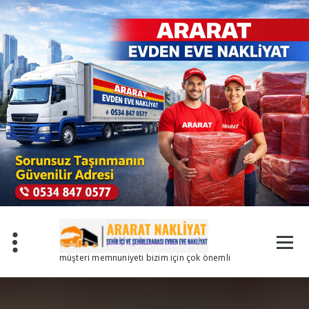
İçeriğe
geç
müşteri memnuniyeti bizim için çok önemli