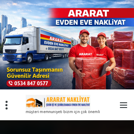
İçeriğe
geç
müşteri memnuniyeti bizim için çok önemli