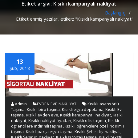
Etiket arşivi: Kısıklı kampanyalı nakliyat
Başlangıç
/
Etiketlenmiş yazılar, etiket: "Kısıklı kampanyalı nakliyat"
13
Şub, 2018
admin
EVDEN EVE NAKLİYAT
Kısıklı asansörlü
Taşıma
,
Kısıklı biro taşıma
,
Kısıklı eşya depolama
,
Kısıklı Ev
taşıma
,
Kısıklı evden eve
,
Kısıklı kampanyalı nakliyat
,
Kısıklı
nakliyat
,
Kısıklı nakliyat fıyatları
,
Kısıklı ofis taşıma
,
Kısıklı
öğrencilere indirimli taşıma
,
Kısıklı öğrencilere özel indirimli
taşıma
,
Kısıklı parça eşya taşıma
,
Kısıklı Şehir dışı nakliyat
,
Kısıklı Şehir içi nakliyat
,
Kısıklı sigortalı taşıma
,
Kısıklı tekstil