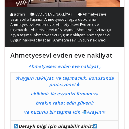
admin
EVDEN EVE NAKLİYAT
Ahmetyesevi
asansörlü Taşıma
,
Ahmetyesevi eşya depolama
,
Ahmetyesevi evden eve
,
Ahmetyesevi Evden eve
taşımacılık
,
Ahmetyesevi ofis taşıma
,
Ahmetyesevi parça
eşya taşıma
,
Ahmetyesevi Uygun nakliyat
,
Ahmetyesevi
uygun nakliyat fiyatları
,
Ahmetyesevi Uygun nakliyeci
Ahmetyesevi evden eve nakliyat
Ahmetyesevi evden eve nakliyat
,
⛤uygun nakliyat, ve taşımacılık, konusunda
profesyonel⛤
ekibimiz ile esyanizi firmamıza
bırakın rahat edin güvenlı
ve huzurlu bir taşıma
icin
Ara
yin☜
Detaylı bilgi için ulaşabilir siniz: