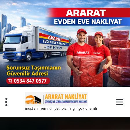
İçeriğe
geç
müşteri memnuniyeti bizim için çok önemli