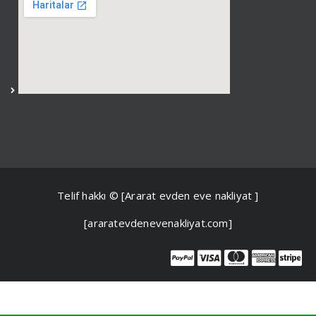
Telif hakkı © [Ararat evden eve nakliyat ]
[araratevdenevenakliyat.com]