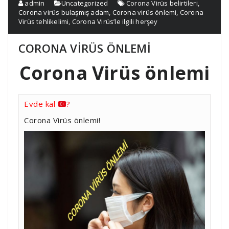
admin
Uncategorized
Corona Virüs belirtileri
,
Corona virüs bulaşmış adam
,
Corona virüs önlemi
,
Corona
Virüs tehlikelimi
,
Corona Virüs’le ilgili herşey
CORONA VİRÜS ÖNLEMİ
Corona Virüs önlemi
Evde kal
?
Corona Virüs önlemi!