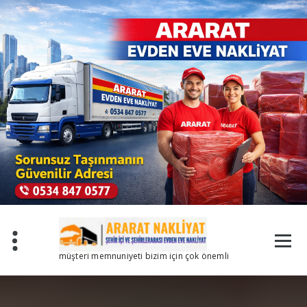
İçeriğe
geç
müşteri memnuniyeti bizim için çok önemli