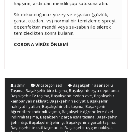
hapşırın, ardından mendili çöp kutusuna atın.
Sık dokunduğunuz yüzey ve eşyaları (gözlük,
çanta, cüzdan…vs) normal bir temizleme spreyi,
dezenfektan mendil veya su-sabun ile silerek
temizledikten sonra kullanın.
CORONA VİRÜS ÖNLEMİ
admin
Uncategorized
Başakşehir asansörlü
Taşıma
,
Başakşehir biro taşıma
,
Başakşehir eşya depolama
,
Başakşehir Ev taşıma
,
Başakşehir evden eve
,
Başakşehir
kampanyalı nakliyat
,
Başakşehir nakliyat
,
Başakşehir
nakliyat fıyatları
,
Başakşehir ofis taşıma
,
Başakşehir
öğrencilere indirimli taşıma
,
Başakşehir öğrencilere özel
indirimli taşıma
,
Başakşehir parça eşya taşıma
,
Başakşehir
Şehir dışı
,
Başakşehir Şehir içi
,
Başakşehir sigortalı taşıma
,
Başakşehir tekstil taşımacılık
,
Başakşehir uygun nakliyat