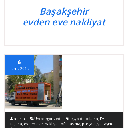
Başakşehir
evden eve nakliyat
6
Tem, 2017
admin
Uncategorized
eşya depolama
,
Ev
taşıma
,
evden eve
,
nakliyat
,
ofis taşıma
,
parça eşya taşıma
,