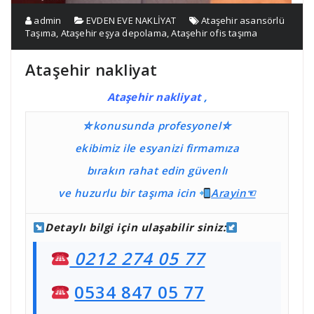
admin
EVDEN EVE NAKLİYAT
Ataşehir asansörlü
Taşıma
,
Ataşehir eşya depolama
,
Ataşehir ofis taşıma
Ataşehir nakliyat
Ataşehir nakliyat
,
⛤konusunda profesyonel⛤
ekibimiz ile esyanizi firmamıza
bırakın rahat edin güvenlı
ve huzurlu bir taşıma
icin
Ara
yin☜
Detaylı bilgi için ulaşabilir siniz:
0212 274 05 77
0534 847 05 77