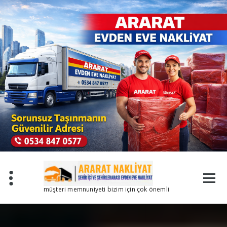
İçeriğe
geç
müşteri memnuniyeti bizim için çok önemli