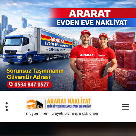
İçeriğe
geç
müşteri memnuniyeti bizim için çok önemli