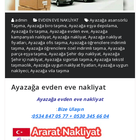
admin
EVDEN EVE NAKLİYAT
Ayazağa asansörlü
Taşıma
,
Ayazağa biro taşıma
,
Ayazağa eşya depolama
,
Ayazağa Ev taşıma
,
Ayazağa evden eve
,
Ayazağa
kampanyalı nakliyat
,
Ayazağa nakliyat
,
Ayazağa nakliyat
fıyatları
,
Ayazağa ofis taşıma
,
Ayazağa öğrencilere indirimli
taşıma
,
Ayazağa öğrencilere özel indirimli taşıma
,
Ayazağa
parça eşya taşıma
,
Ayazağa Şehir dışı nakliyat
,
Ayazağa
Şehir içi nakliyat
,
Ayazağa sigortalı taşıma
,
Ayazağa tekstil
taşımacılık
,
Ayazağa uygun nakliyat fiyatları
,
Ayazağa uygun
nakliyeci
,
Ayazağa vila taşıma
Ayazağa evden eve nakliyat
Ayazağa evden eve nakliyat
:
Bize Ulaşın
:
0534 847 05 77 +
0530 345 66 04