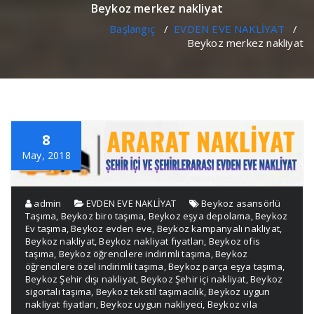
Beykoz merkez nakliyat
Başlangıç
/
EVDEN EVE NAKLİYAT
/
Beykoz merkez nakliyat
8
May, 2018
admin
EVDEN EVE NAKLİYAT
Beykoz asansörlü
Taşıma
,
Beykoz biro taşıma
,
Beykoz eşya depolama
,
Beykoz
Ev taşıma
,
Beykoz evden eve
,
Beykoz kampanyalı nakliyat
,
Beykoz nakliyat
,
Beykoz nakliyat fıyatları
,
Beykoz ofis
taşıma
,
Beykoz öğrencilere indirimli taşıma
,
Beykoz
öğrencilere özel indirimli taşıma
,
Beykoz parça eşya taşıma
,
Beykoz Şehir dışı nakliyat
,
Beykoz Şehir içi nakliyat
,
Beykoz
sigortalı taşıma
,
Beykoz tekstil taşımacılık
,
Beykoz uygun
nakliyat fiyatları
,
Beykoz uygun nakliyeci
,
Beykoz vila