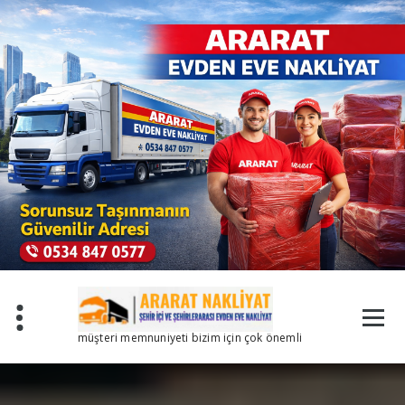
İçeriğe
geç
müşteri memnuniyeti bizim için çok önemli