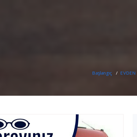
Başlangıç
/
EVDEN 