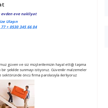
at
evden eve nakliyat
ize Ulaşın
 77 +
0530 345 66 04
uz güven ve siz müşterilemizin hayal ettiği taşıma
u bir şekilde sunmayı istiyoruz. Güvenilir malzemeler
ye sektöründe öncü firma parolasıyla ilerliyoruz