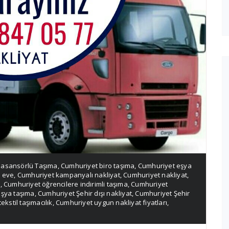
 asansörlü Taşıma
,
Cumhuriyet biro taşıma
,
Cumhuriyet eşya
 eve
,
Cumhuriyet kampanyalı nakliyat
,
Cumhuriyet nakliyat
,
a
,
Cumhuriyet öğrencilere indirimli taşıma
,
Cumhuriyet
eşya taşıma
,
Cumhuriyet Şehir dışı nakliyat
,
Cumhuriyet Şehir
ekstil taşımacılık
,
Cumhuriyet uygun nakliyat fiyatları
,