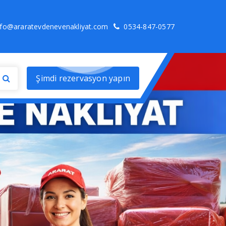
nfo@araratevdenevenakliyat.com
0534-847-0577
Şimdi rezervasyon yapın