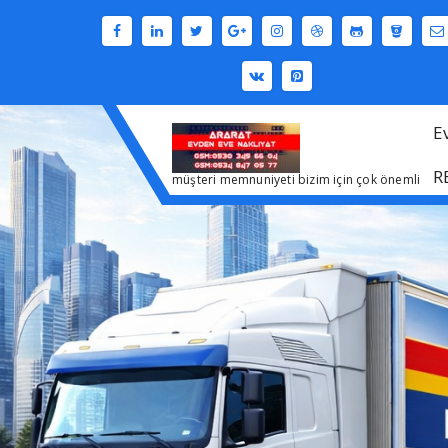
İçeriğe
geç
E
R
müşteri memnuniyeti bizim için çok önemli