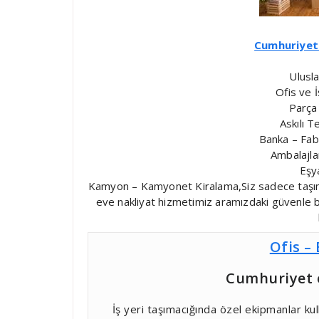
Cumhuriyet
Ulusla
Ofis ve İ
Parça
Askılı T
Banka – Fabr
Ambalajl
Eşy
Kamyon – Kamyonet Kiralama,Siz sadece taşınmak
eve nakliyat hizmetimiz aramızdaki güvenle ba
Ofis –
Cumhuriyet 
İş yeri taşımacığında özel ekipmanlar ku