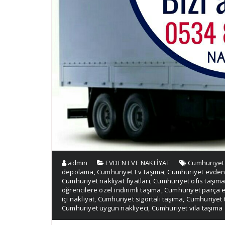
admin
EVDEN EVE NAKLİYAT
Cumhuriyet
depolama
,
Cumhuriyet Ev taşıma
,
Cumhuriyet evden
Cumhuriyet nakliyat fıyatları
,
Cumhuriyet ofis taşım
öğrencilere özel indirimli taşıma
,
Cumhuriyet parça 
içi nakliyat
,
Cumhuriyet sigortalı taşıma
,
Cumhuriyet t
Cumhuriyet uygun nakliyeci
,
Cumhuriyet vila taşıma