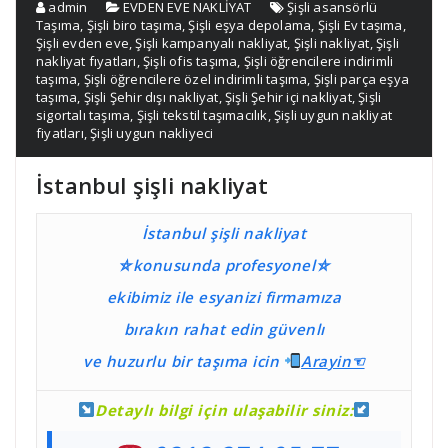
admin
EVDEN EVE NAKLİYAT
Şişli asansörlü
Taşıma
,
Şişli biro taşıma
,
Şişli eşya depolama
,
Şişli Ev taşıma
,
Şişli evden eve
,
Şişli kampanyalı nakliyat
,
Şişli nakliyat
,
Şişli
nakliyat fıyatları
,
Şişli ofis taşıma
,
Şişli öğrencilere indirimli
taşıma
,
Şişli öğrencilere özel indirimli taşıma
,
Şişli parça eşya
taşıma
,
Şişli Şehir dışı nakliyat
,
Şişli Şehir içi nakliyat
,
Şişli
sigortalı taşıma
,
Şişli tekstil taşımacılık
,
Şişli uygun nakliyat
fiyatları
,
Şişli uygun nakliyeci
İstanbul şişli nakliyat
İstanbul şişli nakliyat
⛤konusunda profesyonel⛤
ekibimiz ile esyanizi firmamıza
bırakın rahat edin güvenlı
ve huzurlu bir taşıma
icin
Ara
yin☜
Detaylı bilgi için ulaşabilir siniz: