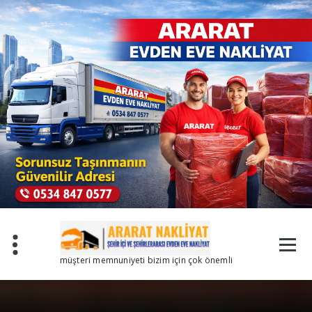
İçeriğe
geç
müşteri memnuniyeti bizim için çok önemli