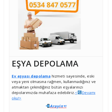
EŞYA DEPOLAMA
Ev eşyası depolama
hizmeti sayesinde, eski
veya yeni olmasına rağmen, kullanmadığınız ve
atmaktan çekindiğiniz bütün eşyalarınızı
depolarımızda muhafaza edebiliriz.
<
Devamı
oku!>
Ara
yin
☜