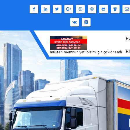
İçeriğe
geç
E
R
müşteri memnuniyeti bizim için çok önemli