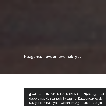
Kuzguncuk evden eve nakliyat
admin
EVDEN EVE NAKLİYAT
Kuzguncuk 
depolama
,
Kuzguncuk Ev taşıma
,
Kuzguncuk evden 
Kuzguncuk nakliyat fıyatları
,
Kuzguncuk ofis taşıma