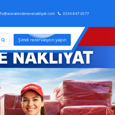
nfo@araratevdenevenakliyat.com
0534-847-0577
Şimdi rezervasyon yapın