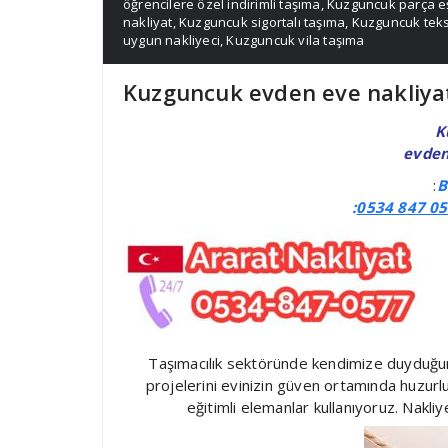
öğrencilere özel indirimli taşıma
,
Kuzguncuk parça e
nakliyat
,
Kuzguncuk sigortalı taşıma
,
Kuzguncuk tekst
uygun nakliyeci
,
Kuzguncuk vila taşıma
Kuzguncuk evden eve nakliya
K
evden
:
B
:
0534 847 05
Taşımacılık sektöründe kendimize duyduğum
projelerini evinizin güven ortamında huzurl
eğitimli elemanlar kullanıyoruz. Nakli