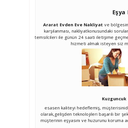
Eşya
Ararat Evden Eve Nakliyat
ve bölgesind
karşılanması, nakliyatkonusundaki sorula
temsilcileri ile günün 24 saati iletişime geçme
hizmeti almak isteyen siz mü
Kuzguncuk 
esasen kaliteyi hedeflemiş, müşterisinide
olarak,gelişden teknolojileri başarılı bir
müşterinin eşyasını ve huzurunu koruma adı