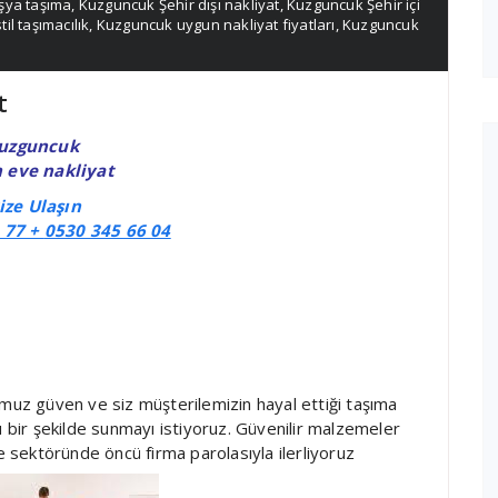
şya taşıma
,
Kuzguncuk Şehir dışı nakliyat
,
Kuzguncuk Şehir içi
il taşımacılık
,
Kuzguncuk uygun nakliyat fiyatları
,
Kuzguncuk
t
uzguncuk
 eve nakliyat
ize Ulaşın
 77 +
0530 345 66 04
uz güven ve siz müşterilemizin hayal ettiği taşıma
u bir şekilde sunmayı istiyoruz. Güvenilir malzemeler
ye sektöründe öncü firma parolasıyla ilerliyoruz