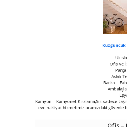
Kuzguncuk 
Ulusla
Ofis ve İ
Parça
Askılı T
Banka – Fabr
Ambalajl
Eşy
Kamyon – Kamyonet Kiralama,Siz sadece taşınmak
eve nakliyat hizmetimiz aramızdaki güvenle ba
Ofis –