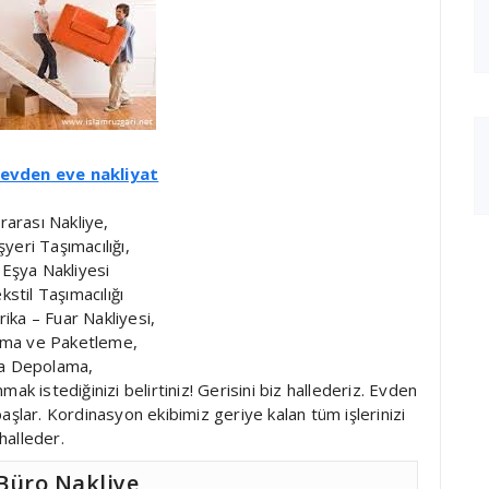
evden eve nakliyat
rarası Nakliye,
şyeri Taşımacılığı,
 Eşya Nakliyesi
ekstil Taşımacılığı
ika – Fuar Nakliyesi,
ama ve Paketleme,
a Depolama,
 istediğinizi belirtiniz! Gerisini biz hallederiz. Evden
şlar. Kordinasyon ekibimiz geriye kalan tüm işlerinizi
halleder.
 Büro Nakliye