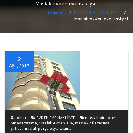
Maslak evden eve nakliyat
Başlangıç
/
EVDEN EVE NAKLİYAT
/
Maslak evden eve nakliyat
2
Ağu, 2017
admin
EVDEN EVE NAKLİYAT
maslak binadan
binaya tasima
,
Maslak evden eve
,
maslak ofis taşıma
şirketi
,
maslak parça eşya taşıma