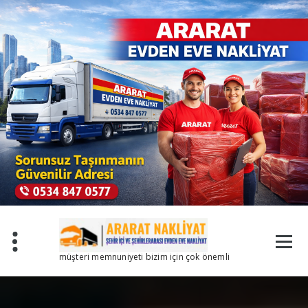
İçeriğe
geç
müşteri memnuniyeti bizim için çok önemli