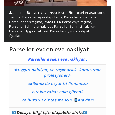
admin
EVDEN EVE NAKLİYAT
Parseller asansörlü
Taşıma
,
Parseller eşya depolama
,
Parseller evden eve
,
Parseller ofis taşıma
,
PARSELLER Parça eşya taşıma
,
Parseller Şehir dışı nakliyat
,
Parseller Şehir içi nakliyat
,
Parseller Uygun nakliyat
,
Parseller uygun nakliyat
fiyatları
Parseller evden eve nakliyat
Parseller evden eve nakliyat
,
⛤uygun nakliyat, ve taşımacılık, konusunda
profesyonel⛤
ekibimiz ile esyanizi firmamıza
bırakın rahat edin güvenlı
ve huzurlu bir taşıma
icin
Ara
yin☜
Detaylı bilgi için ulaşabilir siniz: