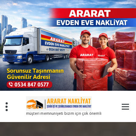
İçeriğe
geç
müşteri memnuniyeti bizim için çok önemli