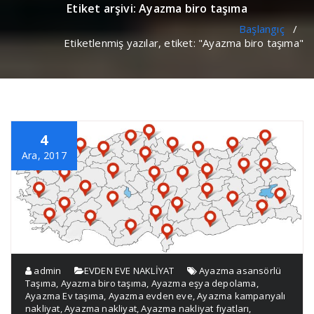
Etiket arşivi: Ayazma biro taşıma
Başlangıç
/
Etiketlenmiş yazılar, etiket: "Ayazma biro taşıma"
4
Ara, 2017
admin
EVDEN EVE NAKLİYAT
Ayazma asansörlü
Taşıma
,
Ayazma biro taşıma
,
Ayazma eşya depolama
,
Ayazma Ev taşıma
,
Ayazma evden eve
,
Ayazma kampanyalı
nakliyat
,
Ayazma nakliyat
,
Ayazma nakliyat fıyatları
,