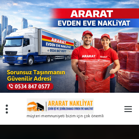
İçeriğe
geç
müşteri memnuniyeti bizim için çok önemli