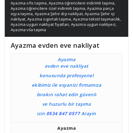
Ayazma ofis taşıma
,
Ayazma öğrencilere indirimli taşıma
,
Ayazma öğrencilere özel indirimli taşıma
,
Ayazma parça
eşya taşıma
,
Ayazma Şehir dışı nakliyat
,
Ayazma Şehir içi
nakliyat
,
Ayazma sigortalı taşıma
,
Ayazma tekstil taşımacılık
,
Ayazma uygun nakliyat fiyatları
,
Ayazma uygun nakliyeci
,
Ayazma vila taşıma
Ayazma evden eve nakliyat
Ayazma
evden eve nakliyat
konusunda profesyonel
ekibimiz ile esyanizi firmamıza
bırakın rahat edin güvenlı
ve huzurlu bir taşıma
icin
0534 847 0577
Arayin
Ayazma