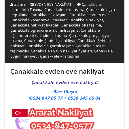
admin
EVDEN EVE NAKLİYAT
Çanakkale
asansörlü Taşıma
,
Çanakkale biro taşıma
,
Çanakkale eşya
depolama
,
Çanakkale Ev taşıma
,
Çanakkale evden eve
,
Çanakkale kampanyalı nakliyat
,
Çanakkale nakliyat
,
Çanakkale nakliyat fıyatları
,
Çanakkale ofis taşıma
,
Çanakkale öğrencilere indirimli taşıma
,
Çanakkale
öğrencilere özel indirimli taşıma
,
Çanakkale parça eşya
taşıma
,
Çanakkale Şehir dışı nakliyat
,
Çanakkale Şehir içi
nakliyat
,
Çanakkale sigortalı taşıma
,
Çanakkale tekstil
taşımacılık
,
Çanakkale uygun nakliyat fiyatları
,
Çanakkale
uygun nakliyeci
,
Çanakkale vila taşıma
Çanakkale evden eve nakliyat
Çanakkale evden eve nakliyat
:
Bize Ulaşın
:
0534 847 05 77 +
0530 345 66 04