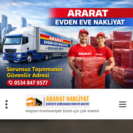
İçeriğe
geç
müşteri memnuniyeti bizim için çok önemli