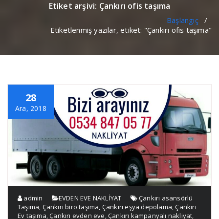
Etiket arşivi: Çankırı ofis taşıma
Başlangıç
/
Etiketlenmiş yazılar, etiket: "Çankırı ofis taşıma"
28
Ara, 2018
admin
EVDEN EVE NAKLİYAT
Çankırı asansörlü
Taşıma
,
Çankırı biro taşıma
,
Çankırı eşya depolama
,
Çankırı
Ev taşıma
,
Çankırı evden eve
,
Çankırı kampanyalı nakliyat
,