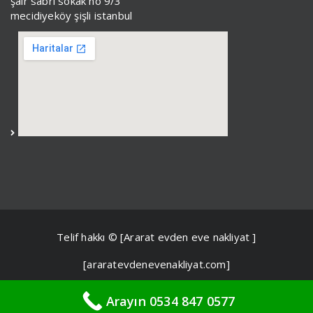
şair sabri sokak no 9/3
mecidiyeköy şişli istanbul
Telif hakkı © [Ararat evden eve nakliyat ]
[araratevdenevenakliyat.com]
Arayın 0534 847 0577