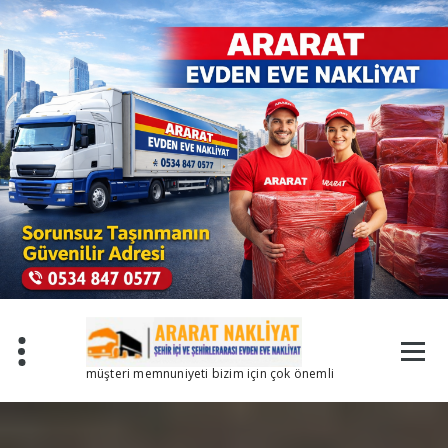
İçeriğe
geç
müşteri memnuniyeti bizim için çok önemli