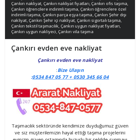
Çankırı nakliyat
,
Çankırı nakliyat fıyatları
,
Çankırı ofis taşıma
,
Çankırı öğrencilere indirimli taşıma
,
Çankırı öğrencilere özel
indirimli taşıma
,
Çankırı parça eşya taşıma
,
Çankırı Şehir dışı
nakliyat
,
Çankırı Şehir içi nakliyat
,
Çankırı sigortalı taşıma
,
Çankırı tekstil taşımacılık
,
Çankırı uygun nakliyat fiyatları
,
Çankırı uygun nakliyeci
,
Çankırı vila taşıma
Çankırı evden eve nakliyat
Çankırı evden eve nakliyat
:
Bize Ulaşın
:
0534 847 05 77 +
0530 345 66 04
Taşımacılık sektöründe kendimize duyduğumuz güven
ve siz müşterilemizin hayal ettiği taşıma projelerini
evinizin güven ortamında huzurlu bir şekilde sunmayı