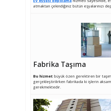
Ev eşyası depolama
hizmeti sayesinde, es
atmaktan çekindiğiniz bütün eşyalarınızı de
Fabrika Taşıma
Bu hizmet
büyük özen gerektiren bir taşım
gerçekleştirilirken fabrikada ki işlerin aks
gerekmektedir.