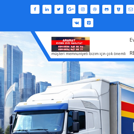
İçeriğe
geç
E
R
müşteri memnuniyeti bizim için çok önemli