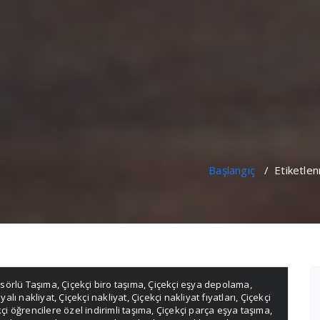
ı
Başlangıç
/
Etiketlen
nsörlü Taşıma
,
Çiçekçi biro taşıma
,
Çiçekçi eşya depolama
,
alı nakliyat
,
Çiçekçi nakliyat
,
Çiçekçi nakliyat fıyatları
,
Çiçekçi
çi öğrencilere özel indirimli taşıma
,
Çiçekçi parça eşya taşıma
,