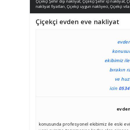
Çiçekçi Şehir dışı nakliyat
,
Çiçekçi Şehir içi nakliyat
,
Ç
nakliyat fiyatları
,
Çiçekçi uygun nakliyeci
,
Çiçekçi vil
Çiçekçi evden eve nakliyat
evden
konusun
ekibimiz il
bırakın r
ve huz
icin
0534
evden
konusunda profesyonel ekibimiz ile eski evi