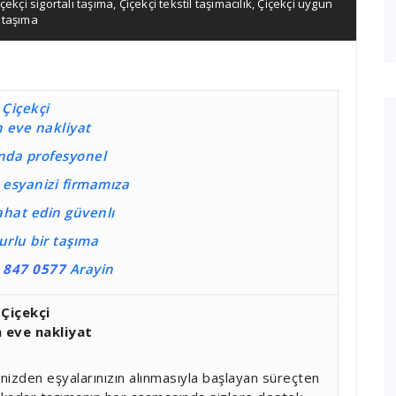
içekçi sigortalı taşıma
,
Çiçekçi tekstil taşımacılık
,
Çiçekçi uygun
a taşıma
Çiçekçi
 eve nakliyat
da profesyonel
e esyanizi firmamıza
ahat edin güvenlı
urlu bir taşıma
 847 0577
Arayin
Çiçekçi
 eve nakliyat
nizden eşyalarınızın alınmasıyla başlayan süreçten