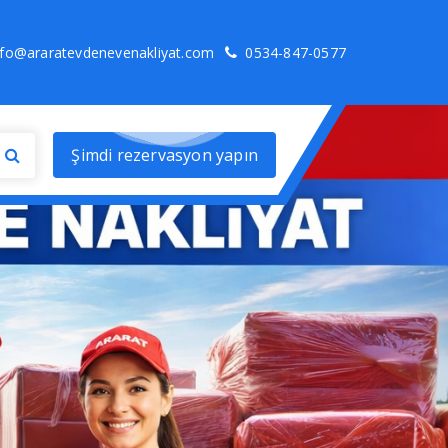
nfo@araratevdenevenakliyat.com
0534-847-0577
Şimdi rezervasyon yapın