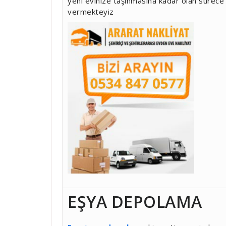
yeni evinize taşınmasına kadar olan sürece
vermekteyiz
EŞYA DEPOLAMA