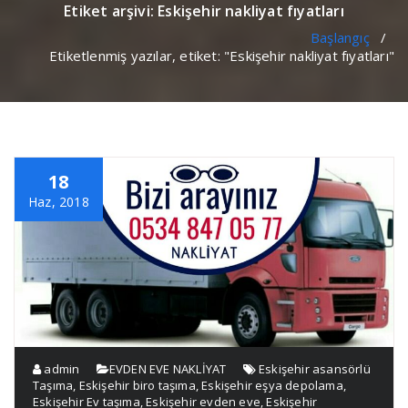
Etiket arşivi: Eskişehir nakliyat fıyatları
Başlangıç
/
Etiketlenmiş yazılar, etiket: "Eskişehir nakliyat fıyatları"
18
Haz, 2018
admin
EVDEN EVE NAKLİYAT
Eskişehir asansörlü
Taşıma
,
Eskişehir biro taşıma
,
Eskişehir eşya depolama
,
Eskişehir Ev taşıma
,
Eskişehir evden eve
,
Eskişehir