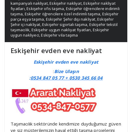
kampanyalı nakliyat
,
Eskişehir nakliyat
,
Eskişehir nakliyat
fıyatları
,
Eskişehir ofis taşıma
,
Eskişehir öğrencilere indirimli
taşıma
,
Eskişehir öğrencilere özel indirimli taşıma
,
Eskişehir
parça eşya taşıma
,
Eskişehir Şehir dışı nakliyat
,
Eskişehir
Şehir içi nakliyat
,
Eskişehir sigortalı taşıma
,
Eskişehir tekstil
taşımacılık
,
Eskişehir uygun nakliyat fiyatları
,
Eskişehir
uygun nakliyeci
,
Eskişehir vila taşıma
Eskişehir evden eve nakliyat
Eskişehir evden eve nakliyat
:
Bize Ulaşın
:
0534 847 05 77 + 0530 345 66 04
Taşımacılık sektöründe kendimize duyduğumuz güven
ve siz müşterilemizin hayal ettiği taşıma projelerini