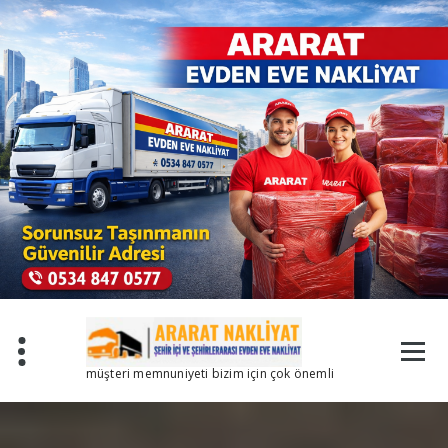
İçeriğe
geç
müşteri memnuniyeti bizim için çok önemli