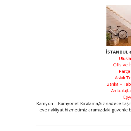
İSTANBUL e
Ulusla
Ofis ve İ
Parça
Askılı T
Banka – Fab
Ambalajl
Eşy
Kamyon – Kamyonet Kiralama,Siz sadece taşınmak
eve nakliyat hizmetimiz aramızdaki güvenle ba