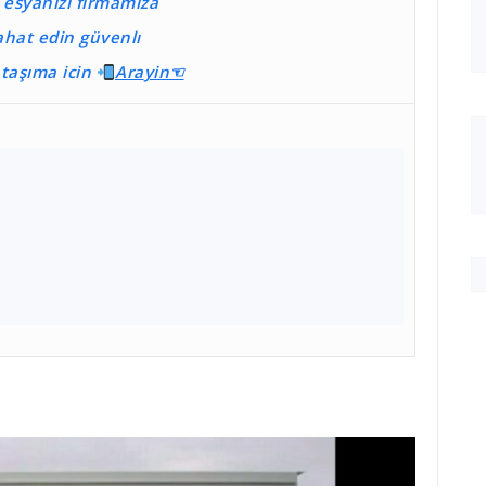
e esyanizi firmamıza
ahat edin güvenlı
r taşıma
icin
Ara
yin☜