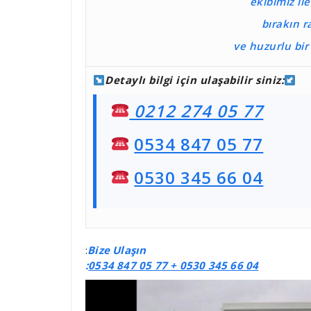
ekibimiz il
bırakın r
ve huzurlu bi
Detaylı bilgi için ulaşabilir siniz:
0212 274 05 77
0534 847 05 77
0530 345 66 04
:
Bize Ulaşın
:
0534 847 05 77 +
0530 345 66 04