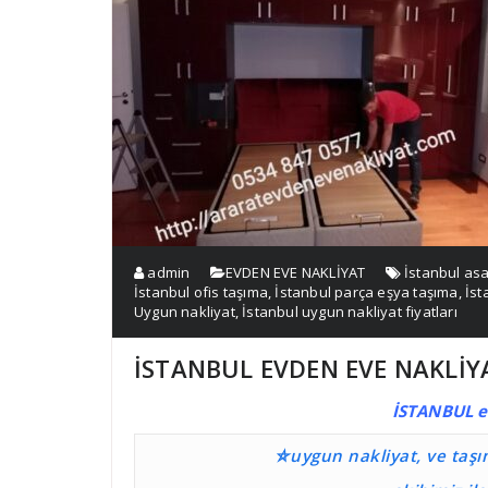
admin
EVDEN EVE NAKLİYAT
İstanbul as
İstanbul ofis taşıma
,
İstanbul parça eşya taşıma
,
İst
Uygun nakliyat
,
İstanbul uygun nakliyat fiyatları
İSTANBUL EVDEN EVE NAKLİY
İSTANBUL e
⛤uygun nakliyat, ve taş