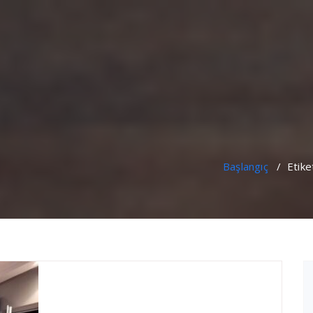
Başlangıç
/
Etike