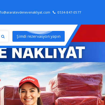
nfo@araratevdenevenakliyat.com
0534-847-0577
Şimdi rezervasyon yapın