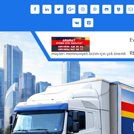
İçeriğe
geç
E
R
müşteri memnuniyeti bizim için çok önemli