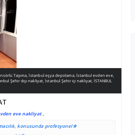
ansörlü Taşıma
,
İstanbul eşya depolama
,
İstanbul evden eve
,
anbul Şehir dışı nakliyat
,
İstanbul Şehir içi nakliyat
,
İSTANBUL
AT
vden eve nakliyat
,
ımacılık, konusunda profesyonel⛤