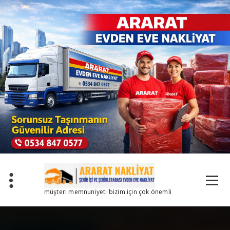
İçeriğe
geç
müşteri memnuniyeti bizim için çok önemli