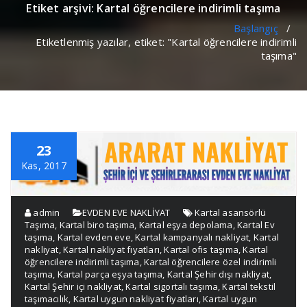
Etiket arşivi: Kartal öğrencilere indirimli taşıma
Başlangıç
/
Etiketlenmiş yazılar, etiket: "Kartal öğrencilere indirimli
taşıma"
23
Kas, 2017
admin
EVDEN EVE NAKLİYAT
Kartal asansörlü
Taşıma
,
Kartal biro taşıma
,
Kartal eşya depolama
,
Kartal Ev
taşıma
,
Kartal evden eve
,
Kartal kampanyalı nakliyat
,
Kartal
nakliyat
,
Kartal nakliyat fıyatları
,
Kartal ofis taşıma
,
Kartal
öğrencilere indirimli taşıma
,
Kartal öğrencilere özel indirimli
taşıma
,
Kartal parça eşya taşıma
,
Kartal Şehir dışı nakliyat
,
Kartal Şehir içi nakliyat
,
Kartal sigortalı taşıma
,
Kartal tekstil
taşımacılık
,
Kartal uygun nakliyat fiyatları
,
Kartal uygun