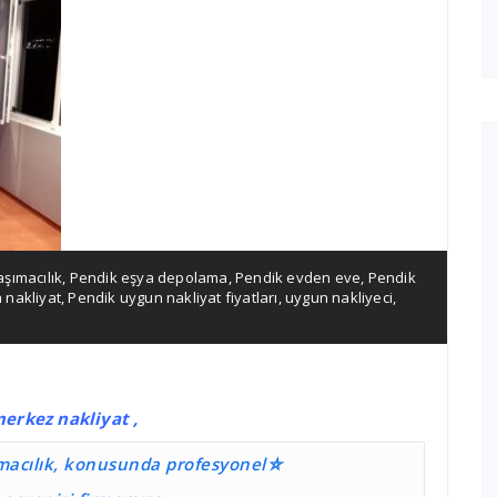
şımacılık
,
Pendik eşya depolama
,
Pendik evden eve
,
Pendik
 nakliyat
,
Pendik uygun nakliyat fiyatları
,
uygun nakliyeci
,
merkez nakliyat
,
ımacılık, konusunda profesyonel⛤