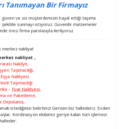
rı Tanımayan Bir Firmayız
üven ve siz müşterilemizin hayal ettiği taşıma
r şekilde sunmayı istiyoruz. Güvenilir malzemeler
nde öncü firma parolasıyla ilerliyoruz
erkez nakliyat ,
rarası Nakliye,
şyeri Taşımacılığı,
 Eşya Nakliyesi
ekstil Taşımacılığı
rika –
Fuar Nakliyesi
,
ama ve Paketleme,
a Depolama,
 istediğinizi belirtiniz! Gerisini biz hallederiz. Evden
şlar. Kordinasyon ekibimiz geriye kalan tüm işlerinizi
halleder.