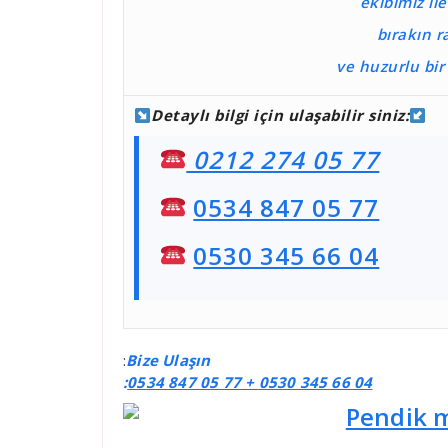
ekibimiz il
bırakın r
ve huzurlu bi
Detaylı bilgi için ulaşabilir siniz:
0212 274 05 77
0534 847 05 77
0530 345 66 04
:
Bize Ulaşın
:
0534 847 05 77 +
0530 345 66 04