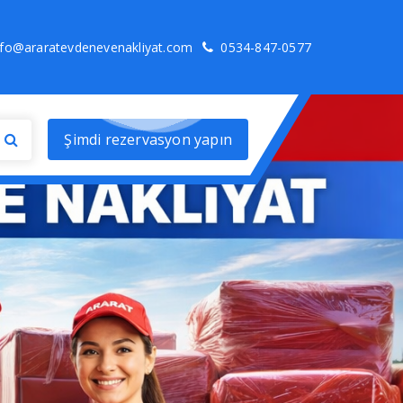
nfo@araratevdenevenakliyat.com
0534-847-0577
Şimdi rezervasyon yapın