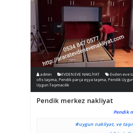
admin
EVDEN EVE NAKLİYAT
Evden eve ta
ofis taşıma
,
Pendik parça eşya taşıma
,
Pendik Uygun
Uygun Taşımacılık
Pendik merkez nakliyat
Pendik 
⛤uygun nakliyat, ve taş