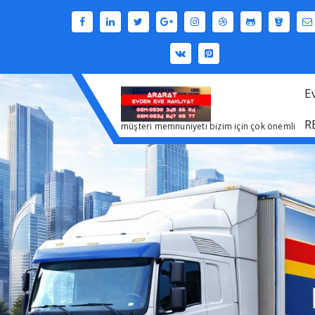
İçeriğe
geç
E
R
müşteri memnuniyeti bizim için çok önemli