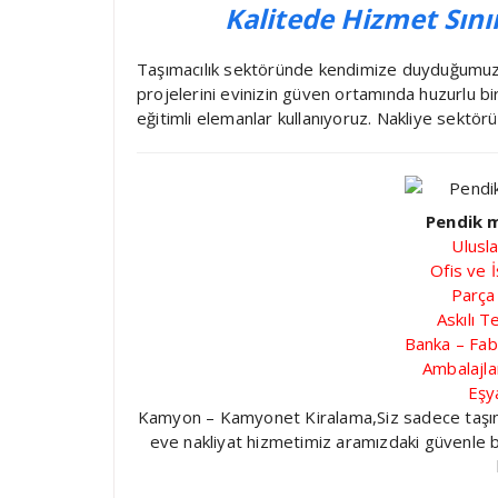
Kalitede Hizmet Sını
Taşımacılık sektöründe kendimize duyduğumuz g
projelerini evinizin güven ortamında huzurlu bi
eğitimli elemanlar kullanıyoruz. Nakliye sektörü
Pendik m
Ulusla
Ofis ve İ
Parça
Askılı T
Banka – Fab
Ambalajl
Eşy
Kamyon – Kamyonet Kiralama,Siz sadece taşınmak
eve nakliyat hizmetimiz aramızdaki güvenle ba