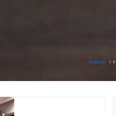
Başlangıç
/
E