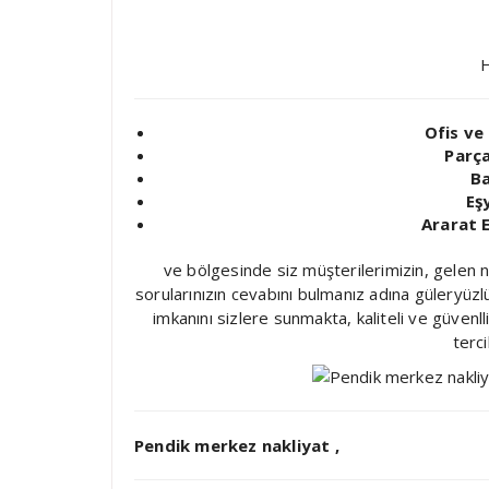
H
Ofis ve 
Parça
Ba
Eş
Ararat 
ve bölgesinde siz müşterilerimizin, gelen n
sorularınızın cevabını bulmanız adına güleryüzl
imkanını sizlere sunmakta, kaliteli ve güvenll
terci
Pendik merkez nakliyat ,