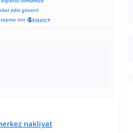
e esyanizi firmamıza
ahat edin güvenlı
r taşıma
icin
Ara
yin☜