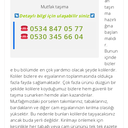
an
Mutfak taşıma
taşın
ma
Detaylı bilgi için ulaşabilir siniz:
hazırlı
ğına
0534 847 05 77
başlan
0530 345 66 04
malıdı
r.
Bunun
içinde
bizler
e bu bölümde en çok yardımcı olacak şeyde kolilerdir.
Koliler bizlere ev eşyalarının toplanmasında oldukça
fazla fayda sağlamaktadır. Çok fazla ürünü düzgün bir
şekilde kolilere koyduğumuz bizlere hem güvenli bir
taşıma sunarken hemde alan kazandırılar.
Mutfağımızdaki porselen takımlarınız, tabaklarınız,
bardakların ve diğer cam eşyalarınızın kırılma olasılığı
yüksektir. Bu nedenle bunları kolilerde taşıyacaksınız
ancak buda yerli değildir. Kırılmayı önlemek için
kesinlikle her tabağı veya cam ürününü tek tek gazete