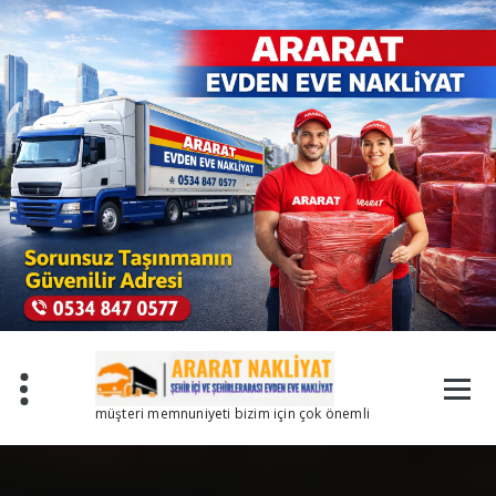
İçeriğe
geç
müşteri memnuniyeti bizim için çok önemli