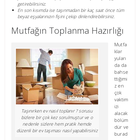
getirebilirsiniz.
En son kısımda ise taşınmadan bir kaç saat önce tüm
beyaz eşyalarınızın fişini çekip dinlendirebilirsiniz.
Mutfağın Toplanma Hazırlığı
Mutfa
klar
yuları
da da
bahse
ttiğimi
z en
çok
vaktim
izi
Taşınırken ev nasıl toplanır ? sorusu
alacak
bizlere bir çok kez sorulmuştur ve o
bölüm
nedenle sizlere hem pratik hemde
dür ve
düzenli bir ev taşıması nasıl yapabilirsiniz
burad