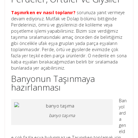
Taşınırken ev nasıl toplanır?
sorunuza yanıt vermeye
devam ediyoruz. Mutfak ve Dolap bölümü bittiğinde
Perdelerinizi, ömrü ve giysilerinizi de kolileme veya
poşetleme işlemi yapabilirsiniz. Bizim size verdiğimiz
taşınma sıralamasındaki amaç önceden de belirtiğimiz
gibi öncelikle ufak eşya grupları yada parça eşyaların
toplanmasıdır. Perde, örtü ve giysilerde evimizde çok
fazla yer teşkil eden parça ürünlerdir. O nedenle en sona
kaba eşyaları bırakacağımızdan belirli bir sıralamada
bunlarada yer açabilirsiniz.
Banyonun Taşınmaya
hazırlanması
Ban
yol
ard
banyo taşıma
a
gen
eld
e çok fazla eşya bulunmaz ve Taşınırken toplamak için