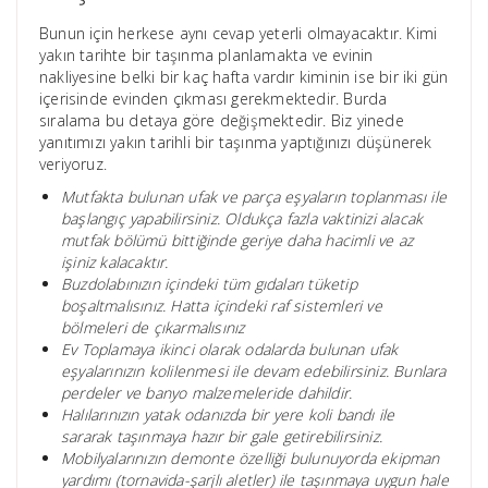
Bunun için herkese aynı cevap yeterli olmayacaktır. Kimi
yakın tarihte bir taşınma planlamakta ve evinin
nakliyesine belki bir kaç hafta vardır kiminin ise bir iki gün
içerisinde evinden çıkması gerekmektedir. Burda
sıralama bu detaya göre değişmektedir. Biz yinede
yanıtımızı yakın tarihli bir taşınma yaptığınızı düşünerek
veriyoruz.
Mutfakta bulunan ufak ve parça eşyaların toplanması ile
başlangıç yapabilirsiniz. Oldukça fazla vaktinizi alacak
mutfak bölümü bittiğinde geriye daha hacimli ve az
işiniz kalacaktır.
Buzdolabınızın içindeki tüm gıdaları tüketip
boşaltmalısınız. Hatta içindeki raf sistemleri ve
bölmeleri de çıkarmalısınız
Ev Toplamaya ikinci olarak odalarda bulunan ufak
eşyalarınızın kolilenmesi ile devam edebilirsiniz. Bunlara
perdeler ve banyo malzemeleride dahildir.
Halılarınızın yatak odanızda bir yere koli bandı ile
sararak taşınmaya hazır bir gale getirebilirsiniz.
Mobilyalarınızın demonte özelliği bulunuyorda ekipman
yardımı (tornavida-şarjlı aletler) ile taşınmaya uygun hale