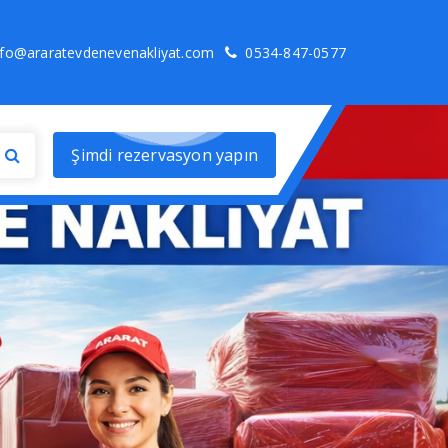
nfo@araratevdenevenakliyat.com
0534-847-0577
Şimdi rezervasyon yapın