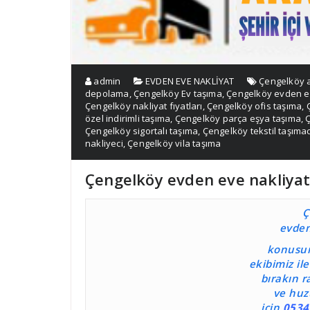
admin
EVDEN EVE NAKLİYAT
Çengelköy 
depolama
,
Çengelköy Ev taşıma
,
Çengelköy evden 
Çengelköy nakliyat fıyatları
,
Çengelköy ofis taşıma
,
özel indirimli taşıma
,
Çengelköy parça eşya taşıma
,
Ç
Çengelköy sigortalı taşıma
,
Çengelköy tekstil taşımac
nakliyeci
,
Çengelköy vila taşıma
Çengelköy evden eve nakliya
Ç
evden
konusun
ekibimiz il
bırakın r
ve huz
icin
0534