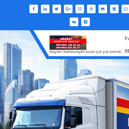
İçeriğe
geç
E
R
müşteri memnuniyeti bizim için çok önemli