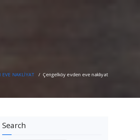
 EVE NAKLİYAT
/
Çengelköy evden eve nakliyat
Search