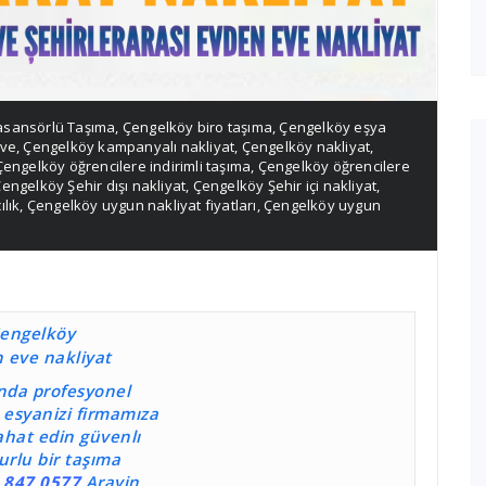
asansörlü Taşıma
,
Çengelköy biro taşıma
,
Çengelköy eşya
eve
,
Çengelköy kampanyalı nakliyat
,
Çengelköy nakliyat
,
Çengelköy öğrencilere indirimli taşıma
,
Çengelköy öğrencilere
engelköy Şehir dışı nakliyat
,
Çengelköy Şehir içi nakliyat
,
ılık
,
Çengelköy uygun nakliyat fiyatları
,
Çengelköy uygun
t
engelköy
 eve nakliyat
da profesyonel
e esyanizi firmamıza
ahat edin güvenlı
urlu bir taşıma
 847 0577
Arayin