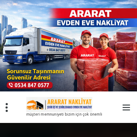
İçeriğe
geç
müşteri memnuniyeti bizim için çok önemli