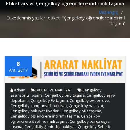
Etiket arşivi: Çengelköy öğrencilere indirimli taşıma
Başlangıç
/
Etiketlenmiş yazılar, etiket: "Çengelköy öğrencilere indirimli
taşıma"
8
Ara, 2017
admin
EVDEN EVE NAKLİYAT
Çengelköy
asansörlü Taşıma
,
Çengelköy biro taşıma
,
Çengelköy eşya
depolama
,
Çengelköy Ev taşıma
,
Çengelköy evden eve
,
Çengelköy kampanyalı nakliyat
,
Çengelköy nakliyat
,
Çengelköy nakliyat fıyatları
,
Çengelköy ofis taşıma
,
Çengelköy öğrencilere indirimli taşıma
,
Çengelköy
öğrencilere özel indirimli taşıma
,
Çengelköy parça eşya
taşıma
,
Çengelköy Şehir dışı nakliyat
,
Çengelköy Şehir içi