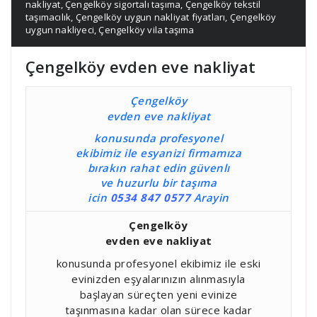
nakliyat
,
Çengelköy sigortalı taşıma
,
Çengelköy tekstil
taşımacılık
,
Çengelköy uygun nakliyat fiyatları
,
Çengelköy
uygun nakliyeci
,
Çengelköy vila taşıma
Çengelköy evden eve nakliyat
Çengelköy
evden eve nakliyat
konusunda profesyonel
ekibimiz ile esyanizi firmamıza
bırakın rahat edin güvenlı
ve huzurlu bir taşıma
icin
0534 847 0577
Arayin
Çengelköy
evden eve nakliyat
konusunda profesyonel ekibimiz ile eski
evinizden eşyalarınızın alınmasıyla
başlayan süreçten yeni evinize
taşınmasına kadar olan sürece kadar