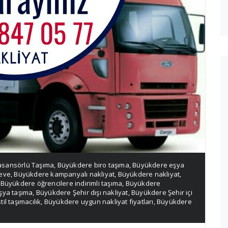
asansörlü Taşıma
,
Büyükdere biro taşıma
,
Büyükdere eşya
eve
,
Büyükdere kampanyalı nakliyat
,
Büyükdere nakliyat
,
,
Büyükdere öğrencilere indirimli taşıma
,
Büyükdere
şya taşıma
,
Büyükdere Şehir dışı nakliyat
,
Büyükdere Şehir içi
il taşımacılık
,
Büyükdere uygun nakliyat fiyatları
,
Büyükdere