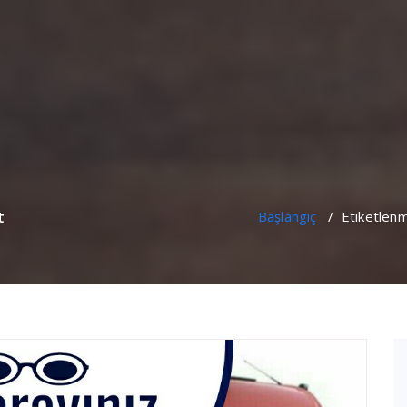
t
Başlangıç
/
Etiketlenm