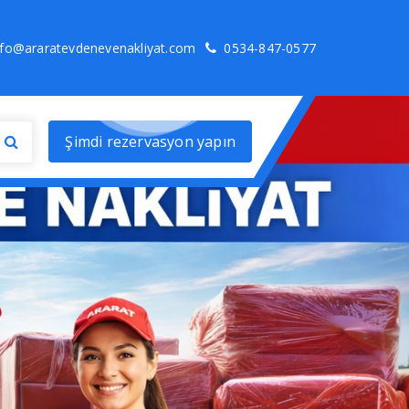
nfo@araratevdenevenakliyat.com
0534-847-0577
Şimdi rezervasyon yapın