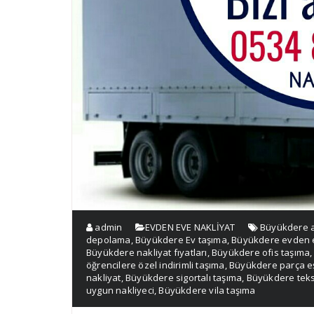
admin
EVDEN EVE NAKLİYAT
Büyükdere 
depolama
,
Büyükdere Ev taşıma
,
Büyükdere evden 
Büyükdere nakliyat fıyatları
,
Büyükdere ofis taşıma
öğrencilere özel indirimli taşıma
,
Büyükdere parça e
nakliyat
,
Büyükdere sigortalı taşıma
,
Büyükdere tekst
uygun nakliyeci
,
Büyükdere vila taşıma