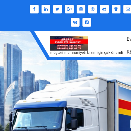
İçeriğe
geç
E
R
müşteri memnuniyeti bizim için çok önemli