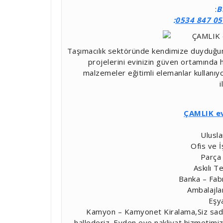
:
B
:
0534 847 05
Taşımacılık sektöründe kendimize duyduğum
projelerini evinizin güven ortamında h
malzemeler eğitimli elemanlar kullanıy
i
ÇAMLIK ev
Ulusla
Ofis ve İ
Parça 
Askılı Te
Banka – Fabr
Ambalajl
Eşy
Kamyon – Kamyonet Kiralama,Siz sadece
hallederiz. Evden eve nakliyat hizmetimi