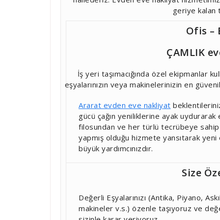
geriye kalan t
Ofis –
ÇAMLIK ev
İş yeri taşımacığında özel ekipmanlar ku
eşyalarınızın veya makinelerinizin en güvenil
Ararat evden eve nakliyat
beklentilerini
gücü çağın yeniliklerine ayak uydurarak 
filosundan ve her türlü tecrübeye sahip
yapmış olduğu hizmete yansıtarak yeni o
büyük yardımcınızdır.
Size Öz
Değerli Eşyalarınızı (Antika, Piyano, As
makineler v.s.) özenle taşıyoruz ve de
sizinle karar veriyoruz.