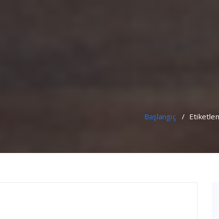
Başlangıç
/
Etiketle