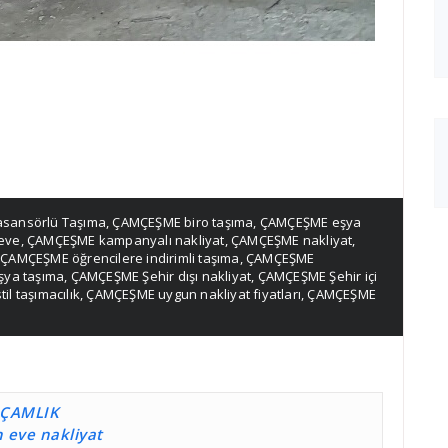
sansörlü Taşıma
,
ÇAMÇEŞME biro taşıma
,
ÇAMÇEŞME eşya
eve
,
ÇAMÇEŞME kampanyalı nakliyat
,
ÇAMÇEŞME nakliyat
,
,
ÇAMÇEŞME öğrencilere indirimli taşıma
,
ÇAMÇEŞME
şya taşıma
,
ÇAMÇEŞME Şehir dışı nakliyat
,
ÇAMÇEŞME Şehir içi
l taşımacılık
,
ÇAMÇEŞME uygun nakliyat fiyatları
,
ÇAMÇEŞME
ÇAMLIK
 eve nakliyat