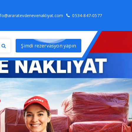
nfo@araratevdenevenakliyat.com
0534-847-0577
Şimdi rezervasyon yapın