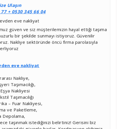
ize Ulaşın
 77 +
0530 345 66 04
uz güven ve siz müşterilemizin hayal ettiği taşıma
uzurlu bir şekilde sunmayı istiyoruz. Güvenilir
oruz. Nakliye sektöründe öncü firma parolasıyla
lerliyoruz
den eve nakliyat
rarası Nakliye,
şyeri Taşımacılığı,
Eşya Nakliyesi
kstil Taşımacılığı
ika – Fuar Nakliyesi,
ama ve Paketleme,
a Depolama,
 taşınmak istediğinizi belirtiniz! Gerisini biz
z aramızdaki güvenle başlar. Kordinasyon ekibimiz