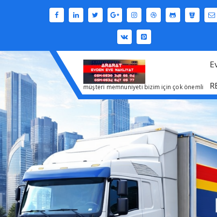
İçeriğe
geç
E
R
müşteri memnuniyeti bizim için çok önemli