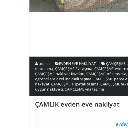
admin
EVDEN EVE NAKLİYAT
ÇAMÇEŞME a
depolama
,
ÇAMÇEŞME Ev taşıma
,
ÇAMÇEŞME evden 
ÇAMÇEŞME nakliyat fıyatları
,
ÇAMÇEŞME ofis taşıma
öğrencilere özel indirimli taşıma
,
ÇAMÇEŞME parça e
nakliyat
,
ÇAMÇEŞME sigortalı taşıma
,
ÇAMÇEŞME teksti
uygun nakliyeci
,
ÇAMÇEŞME vila taşıma
ÇAMLIK evden eve nakliyat
evden