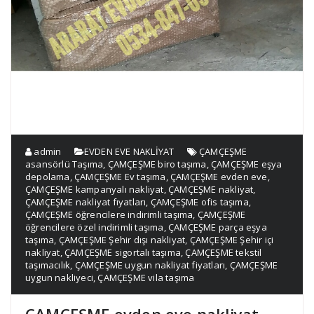
admin
EVDEN EVE NAKLİYAT
ÇAMÇEŞME
asansörlü Taşıma
,
ÇAMÇEŞME biro taşıma
,
ÇAMÇEŞME eşya
depolama
,
ÇAMÇEŞME Ev taşıma
,
ÇAMÇEŞME evden eve
,
ÇAMÇEŞME kampanyalı nakliyat
,
ÇAMÇEŞME nakliyat
,
ÇAMÇEŞME nakliyat fıyatları
,
ÇAMÇEŞME ofis taşıma
,
ÇAMÇEŞME öğrencilere indirimli taşıma
,
ÇAMÇEŞME
öğrencilere özel indirimli taşıma
,
ÇAMÇEŞME parça eşya
taşıma
,
ÇAMÇEŞME Şehir dışı nakliyat
,
ÇAMÇEŞME Şehir içi
nakliyat
,
ÇAMÇEŞME sigortalı taşıma
,
ÇAMÇEŞME tekstil
taşımacılık
,
ÇAMÇEŞME uygun nakliyat fiyatları
,
ÇAMÇEŞME
uygun nakliyeci
,
ÇAMÇEŞME vila taşıma
ÇAMÇEŞME evden eve nakliyat