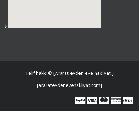
Telif hakkı © [Ararat evden eve nakliyat ]
[araratevdenevenakliyat.com]