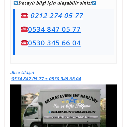
Detaylı bilgi için ulaşabilir siniz:
0212 274 05 77
0534 847 05 77
0530 345 66 04
:
Bize Ulaşın
:
0534 847 05 77 +
0530 345 66 04