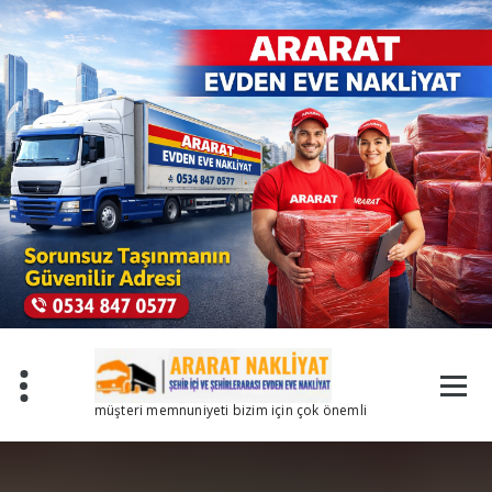
İçeriğe
geç
müşteri memnuniyeti bizim için çok önemli