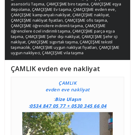
asansörlü Taşıma
,
ÇAMÇEŞME biro taşıma
,
ÇAMÇEŞME eşya
depolama
,
ÇAMÇEŞME Ev taşıma
,
ÇAMÇEŞME evden eve
,
ÇAMÇEŞME kampanyalı nakliyat
,
ÇAMÇEŞME nakliyat
,
ÇAMÇEŞME nakliyat fıyatları
,
ÇAMÇEŞME ofis taşıma
,
ÇAMÇEŞME öğrencilere indirimli taşıma
,
ÇAMÇEŞME
öğrencilere özel indirimli taşıma
,
ÇAMÇEŞME parça eşya
taşıma
,
ÇAMÇEŞME Şehir dışı nakliyat
,
ÇAMÇEŞME Şehir içi
nakliyat
,
ÇAMÇEŞME sigortalı taşıma
,
ÇAMÇEŞME tekstil
taşımacılık
,
ÇAMÇEŞME uygun nakliyat fiyatları
,
ÇAMÇEŞME
uygun nakliyeci
,
ÇAMÇEŞME vila taşıma
ÇAMLIK evden eve nakliyat
ÇAMLIK
evden eve nakliyat
:
Bize Ulaşın
:
0534 847 05 77 +
0530 345 66 04