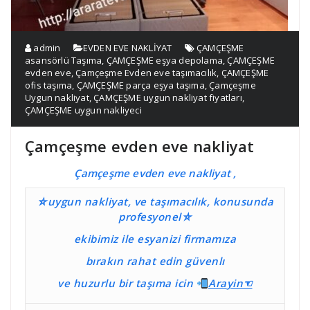
admin
EVDEN EVE NAKLİYAT
ÇAMÇEŞME
asansörlü Taşıma
,
ÇAMÇEŞME eşya depolama
,
ÇAMÇEŞME
evden eve
,
Çamçeşme Evden eve taşımacılık
,
ÇAMÇEŞME
ofis taşıma
,
ÇAMÇEŞME parça eşya taşıma
,
Çamçeşme
Uygun nakliyat
,
ÇAMÇEŞME uygun nakliyat fiyatları
,
ÇAMÇEŞME uygun nakliyeci
Çamçeşme evden eve nakliyat
Çamçeşme evden eve nakliyat ,
⛤uygun nakliyat, ve taşımacılık, konusunda
profesyonel⛤
ekibimiz ile esyanizi firmamıza
bırakın rahat edin güvenlı
ve huzurlu bir taşıma
icin
Ara
yin☜