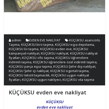
admin
EVDEN EVE NAKLİYAT
KÜÇÜKSU asansörlü
Taşıma
,
KÜÇÜKSU biro taşıma
,
KÜÇÜKSU eşya depolama
,
KÜÇÜKSU Ev taşıma
,
KÜÇÜKSU evden eve
,
KÜÇÜKSU
kampanyalı nakliyat
,
KÜÇÜKSU nakliyat
,
KÜÇÜKSU nakliyat
fıyatları
,
KÜÇÜKSU ofis taşıma
,
KÜÇÜKSU öğrencilere
indirimli taşıma
,
KÜÇÜKSU öğrencilere özel indirimli taşıma
,
KÜÇÜKSU parça eşya taşıma
,
KÜÇÜKSU Şehir dışı nakliyat
,
KÜÇÜKSU Şehir içi nakliyat
,
KÜÇÜKSU sigortalı taşıma
,
KÜÇÜKSU tekstil taşımacılık
,
KÜÇÜKSU uygun nakliyat
fiyatları
,
KÜÇÜKSU uygun nakliyeci
,
KÜÇÜKSU vila taşıma
KÜÇÜKSU evden eve nakliyat
KÜÇÜKSU
evden eve nakliyat