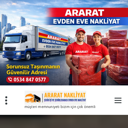
İçeriğe
geç
müşteri memnuniyeti bizim için çok önemli