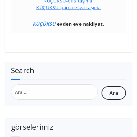
KÜÇÜKSU-ofis taşıma,
KÜÇÜKSU-parça eşya taşıma
KÜÇÜKSU
evden eve nakliyat
,
Search
Arama:
görselerimiz