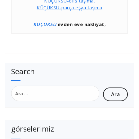
KÜÇÜKSU-ofis taşıma,
KÜÇÜKSU-parça eşya taşıma
KÜÇÜKSU
evden eve nakliyat
,
Search
Arama:
görselerimiz