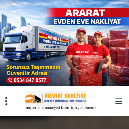
İçeriğe
geç
müşteri memnuniyeti bizim için çok önemli