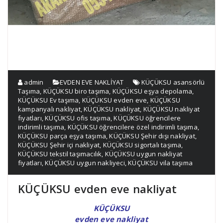
admin
EVDEN EVE NAKLİYAT
KÜÇÜKSU asansörlü
Taşıma
,
KÜÇÜKSU biro taşıma
,
KÜÇÜKSU eşya depolama
,
KÜÇÜKSU Ev taşıma
,
KÜÇÜKSU evden eve
,
KÜÇÜKSU
kampanyalı nakliyat
,
KÜÇÜKSU nakliyat
,
KÜÇÜKSU nakliyat
fıyatları
,
KÜÇÜKSU ofis taşıma
,
KÜÇÜKSU öğrencilere
indirimli taşıma
,
KÜÇÜKSU öğrencilere özel indirimli taşıma
,
KÜÇÜKSU parça eşya taşıma
,
KÜÇÜKSU Şehir dışı nakliyat
,
KÜÇÜKSU Şehir içi nakliyat
,
KÜÇÜKSU sigortalı taşıma
,
KÜÇÜKSU tekstil taşımacılık
,
KÜÇÜKSU uygun nakliyat
fiyatları
,
KÜÇÜKSU uygun nakliyeci
,
KÜÇÜKSU vila taşıma
KÜÇÜKSU evden eve nakliyat
KÜÇÜKSU
evden eve nakliyat