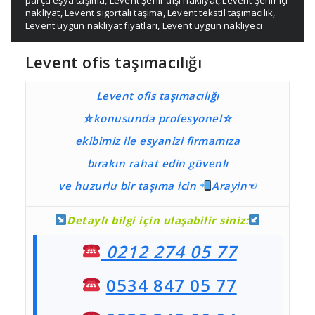
nakliyat
,
Levent sigortalı taşıma
,
Levent tekstil taşımacılık
,
Levent uygun nakliyat fiyatları
,
Levent uygun nakliyeci
Levent ofis taşımacılığı
Levent ofis taşımacılığı
⛤konusunda profesyonel⛤
ekibimiz ile esyanizi firmamıza
bırakın rahat edin güvenlı
ve huzurlu bir taşıma
icin
Ara
yin☜
Detaylı bilgi için ulaşabilir siniz:
0212 274 05 77
0534 847 05 77