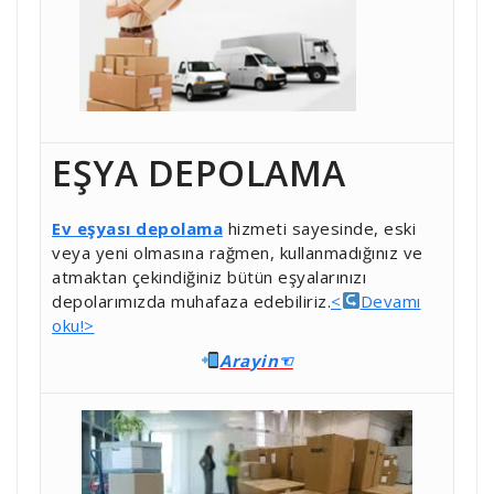
EŞYA DEPOLAMA
Ev eşyası depolama
hizmeti sayesinde, eski
veya yeni olmasına rağmen, kullanmadığınız ve
atmaktan çekindiğiniz bütün eşyalarınızı
depolarımızda muhafaza edebiliriz.
<
Devamı
oku!>
Ara
yin
☜