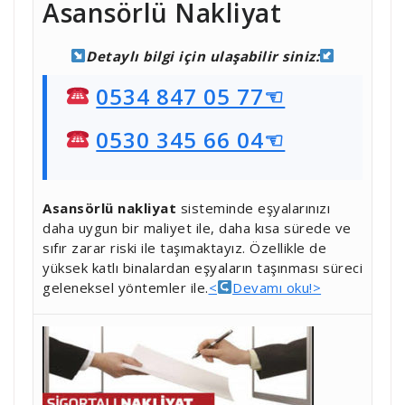
Asansörlü Nakliyat
Detaylı bilgi için ulaşabilir siniz:
0534 847 05 77☜
0530 345 66 04☜
Asansörlü nakliyat
sisteminde eşyalarınızı
daha uygun bir maliyet ile, daha kısa sürede ve
sıfır zarar riski ile taşımaktayız. Özellikle de
yüksek katlı binalardan eşyaların taşınması süreci
geleneksel yöntemler ile.
<
Devamı oku!>