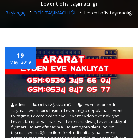
Levent ofis taşımacılığı
Başlangıç
/
OFİS TAŞIMACILIĞI
/
Levent ofis taşımacılığı
19
May, 2019
admin
OFİS TAŞIMACILIĞI
Levent asansörlü
Taşıma
,
Levent biro taşıma
,
Levent eşya depolama
,
Levent
Ev taşıma
,
Levent evden eve
,
Levent evden eve nakliyat
,
Levent kampanyalı nakliyat
,
Levent nakliyat
,
Levent nakliyat
fıyatları
,
Levent ofis taşıma
,
Levent öğrencilere indirimli
taşıma
,
Levent öğrencilere özel indirimli taşıma
,
Levent
parça eşya taşıma
,
Levent Şehir dışı nakliyat
,
Levent Şehir içi