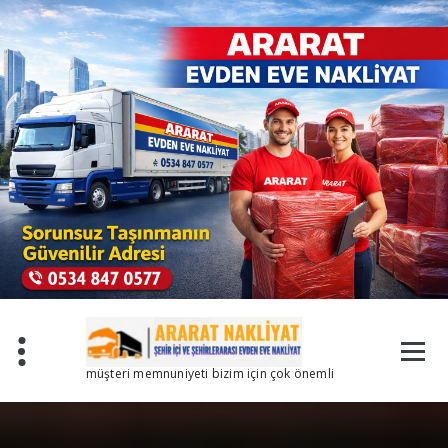
İçeriğe
geç
müşteri memnuniyeti bizim için çok önemli