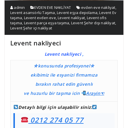
admin
EVDEN EVE NAKLİYAT
evden eve nakliyat
,
Levent asansörlü Taşıma
,
Levent eşya depolama
,
Levent Ev
taşıma
,
Levent evden eve
,
Levent nakliyat
,
Levent ofis
taşıma
,
Levent parça eşya taşıma
,
Levent Şehir dışı nakliyat
,
Levent Şehir içi nakliyat
Levent nakliyeci
Levent nakliyeci
,
⛤konusunda profesyonel⛤
ekibimiz ile esyanizi firmamıza
bırakın rahat edin güvenlı
ve huzurlu bir taşıma
icin
Ara
yin☜
Detaylı bilgi için ulaşabilir siniz:
0212 274 05 77