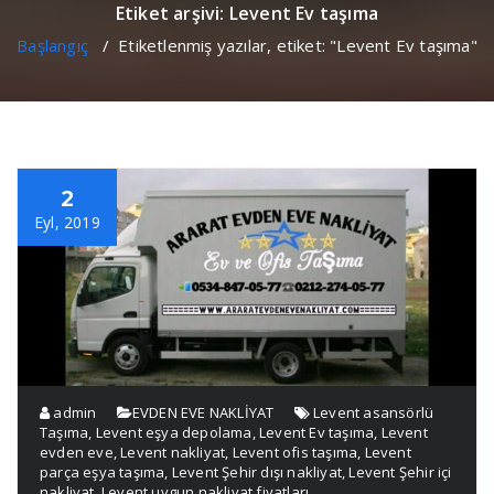
Etiket arşivi: Levent Ev taşıma
Başlangıç
/
Etiketlenmiş yazılar, etiket: "Levent Ev taşıma"
2
Eyl, 2019
admin
EVDEN EVE NAKLİYAT
Levent asansörlü
Taşıma
,
Levent eşya depolama
,
Levent Ev taşıma
,
Levent
evden eve
,
Levent nakliyat
,
Levent ofis taşıma
,
Levent
parça eşya taşıma
,
Levent Şehir dışı nakliyat
,
Levent Şehir içi
nakliyat
,
Levent uygun nakliyat fiyatları