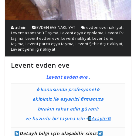
admin
EVDEN EVE NAKLİYAT
evden eve nakliyat
,
Levent asansörlü Taşıma
,
Levent eşya depolama
,
Levent Ev
taşıma
,
Levent evden eve
,
Levent nakliyat
,
Levent ofis
taşıma
,
Levent parça eşya taşıma
,
Levent Şehir dışı nakliyat
,
Levent Şehir içi nakliyat
Levent evden eve
Levent evden eve
,
⛤konusunda profesyonel⛤
ekibimiz ile esyanizi firmamıza
bırakın rahat edin güvenlı
ve huzurlu bir taşıma
icin
Ara
yin☜
Detaylı bilgi için ulaşabilir siniz: