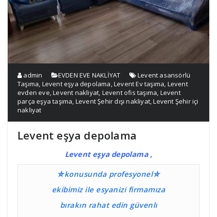
admin
EVDEN EVE NAKLİYAT
Levent asansörlü
Taşıma
,
Levent eşya depolama
,
Levent Ev taşıma
,
Levent
evden eve
,
Levent nakliyat
,
Levent ofis taşıma
,
Levent
parça eşya taşıma
,
Levent Şehir dışı nakliyat
,
Levent Şehir içi
nakliyat
Levent eşya depolama
Levent eşya depolama
,
⛤konusunda profesyonel⛤
ekibimiz ile esyanizi firmamıza
bırakın rahat edin güvenlı