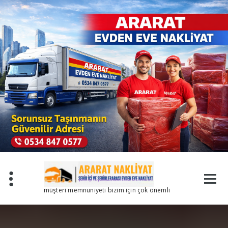
İçeriğe
geç
müşteri memnuniyeti bizim için çok önemli