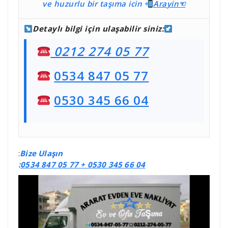
ve huzurlu bir taşıma
icin
Ara
yin☜
Detaylı bilgi için ulaşabilir siniz:
0212 274 05 77
0534 847 05 77
0530 345 66 04
:
Bize Ulaşın
:
0534 847 05 77 +
0530 345 66 04