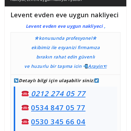
Levent evden eve uygun nakliyeci
Levent evden eve uygun nakliyeci
,
⛤konusunda profesyonel⛤
ekibimiz ile esyanizi firmamıza
bırakın rahat edin güvenlı
ve huzurlu bir taşıma
icin
Ara
yin☜
Detaylı bilgi için ulaşabilir siniz:
0212 274 05 77
0534 847 05 77
0530 345 66 04