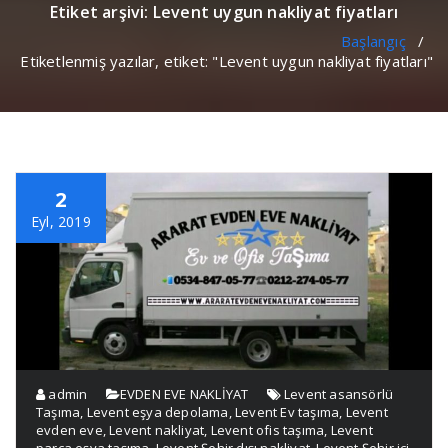
Etiket arşivi: Levent uygun nakliyat fiyatları
Başlangıç
/
Etiketlenmiş yazılar, etiket: "Levent uygun nakliyat fiyatları"
2
Eyl, 2019
admin
EVDEN EVE NAKLİYAT
Levent asansörlü
Taşıma
,
Levent eşya depolama
,
Levent Ev taşıma
,
Levent
evden eve
,
Levent nakliyat
,
Levent ofis taşıma
,
Levent