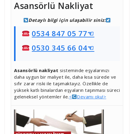
Asansörlü Nakliyat
Detaylı bilgi için ulaşabilir siniz:
0534 847 05 77☜
0530 345 66 04☜
Asansörlü nakliyat
sisteminde eşyalarınızı
daha uygun bir maliyet ile, daha kısa sürede ve
sıfır zarar riski ile taşımaktayız. Özellikle de
yüksek katlı binalardan eşyaların taşınması süreci
geleneksel yöntemler ile.
<
Devamı oku!>