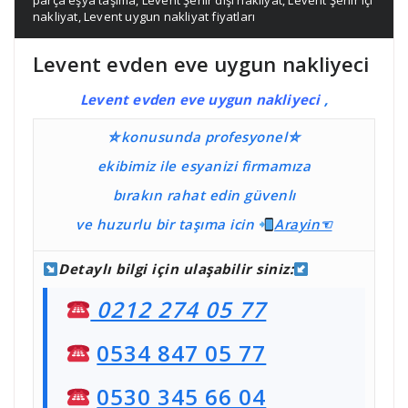
parça eşya taşıma
,
Levent Şehir dışı nakliyat
,
Levent Şehir içi
nakliyat
,
Levent uygun nakliyat fiyatları
Levent evden eve uygun nakliyeci
Levent evden eve uygun nakliyeci
,
⛤konusunda profesyonel⛤
ekibimiz ile esyanizi firmamıza
bırakın rahat edin güvenlı
ve huzurlu bir taşıma
icin
Ara
yin☜
Detaylı bilgi için ulaşabilir siniz:
0212 274 05 77
0534 847 05 77
0530 345 66 04