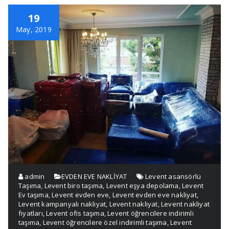
19
May, 2019
admin
EVDEN EVE NAKLİYAT
Levent asansörlü
Taşıma
,
Levent biro taşıma
,
Levent eşya depolama
,
Levent
Ev taşıma
,
Levent evden eve
,
Levent evden eve nakliyat
,
Levent kampanyalı nakliyat
,
Levent nakliyat
,
Levent nakliyat
fıyatları
,
Levent ofis taşıma
,
Levent öğrencilere indirimli
taşıma
,
Levent öğrencilere özel indirimli taşıma
,
Levent