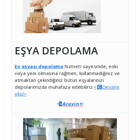
EŞYA DEPOLAMA
Ev eşyası depolama
hizmeti sayesinde, eski
veya yeni olmasına rağmen, kullanmadığınız ve
atmaktan çekindiğiniz bütün eşyalarınızı
depolarımızda muhafaza edebiliriz.
<
Devamı
oku!>
Ara
yin
☜