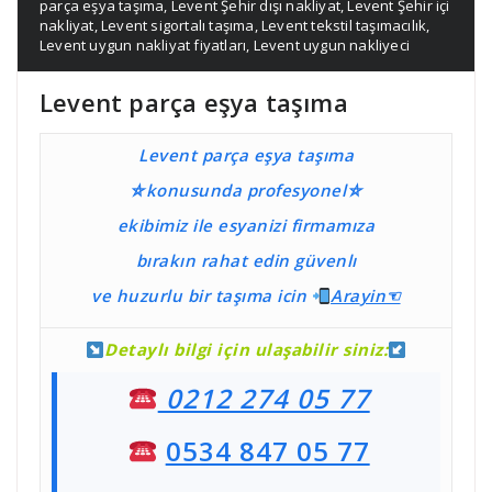
parça eşya taşıma
,
Levent Şehir dışı nakliyat
,
Levent Şehir içi
nakliyat
,
Levent sigortalı taşıma
,
Levent tekstil taşımacılık
,
Levent uygun nakliyat fiyatları
,
Levent uygun nakliyeci
Levent parça eşya taşıma
Levent parça eşya taşıma
⛤konusunda profesyonel⛤
ekibimiz ile esyanizi firmamıza
bırakın rahat edin güvenlı
ve huzurlu bir taşıma
icin
Ara
yin☜
Detaylı bilgi için ulaşabilir siniz:
0212 274 05 77
0534 847 05 77