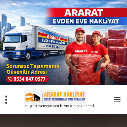
İçeriğe
geç
müşteri memnuniyeti bizim için çok önemli