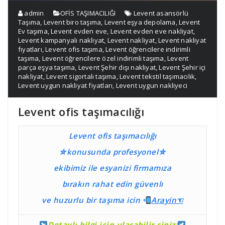
admin
OFİS TAŞIMACILIĞI
Levent asansörlü
Taşıma
,
Levent biro taşıma
,
Levent eşya depolama
,
Levent
Ev taşıma
,
Levent evden eve
,
Levent evden eve nakliyat
,
Levent kampanyalı nakliyat
,
Levent nakliyat
,
Levent nakliyat
fıyatları
,
Levent ofis taşıma
,
Levent öğrencilere indirimli
taşıma
,
Levent öğrencilere özel indirimli taşıma
,
Levent
parça eşya taşıma
,
Levent Şehir dışı nakliyat
,
Levent Şehir içi
nakliyat
,
Levent sigortalı taşıma
,
Levent tekstil taşımacılık
,
Levent uygun nakliyat fiyatları
,
Levent uygun nakliyeci
Levent ofis taşımacılığı
Levent ofis taşımacılığı
⛤konusunda profesyonel⛤
ekibimiz ile esyanizi firmamıza
bırakın rahat edin güvenlı
ve huzurlu bir taşıma
icin
Ara
yin☜
Detaylı bilgi için ulaşabilir siniz: