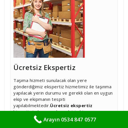
Ücretsiz Ekspertiz
Taşıma hizmeti sunulacak olan yere
gönderdiğimiz ekspertiz hizmetimiz ile taşınma
yapılacak yerin durumu ve gerekli olan en uygun
ekip ve ekipmanın tespiti
yapılabilmektedir.
Ücretsiz ekspertiz
hizmetimizden yararlanmak için bize
ulaşabilirsiniz.
Ara
yin☜
Arayın 0534 847 0577