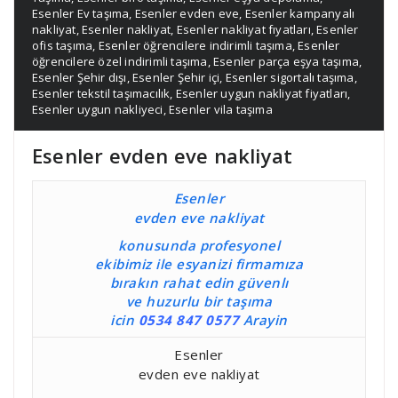
Esenler Ev taşıma
,
Esenler evden eve
,
Esenler kampanyalı
nakliyat
,
Esenler nakliyat
,
Esenler nakliyat fıyatları
,
Esenler
ofis taşıma
,
Esenler öğrencilere indirimli taşıma
,
Esenler
öğrencilere özel indirimli taşıma
,
Esenler parça eşya taşıma
,
Esenler Şehir dışı
,
Esenler Şehir içi
,
Esenler sigortalı taşıma
,
Esenler tekstil taşımacılık
,
Esenler uygun nakliyat fiyatları
,
Esenler uygun nakliyeci
,
Esenler vila taşıma
Esenler evden eve nakliyat
Esenler
evden eve nakliyat
konusunda profesyonel
ekibimiz ile esyanizi firmamıza
bırakın rahat edin güvenlı
ve huzurlu bir taşıma
icin
0534 847 0577
Arayin
Esenler
evden eve nakliyat