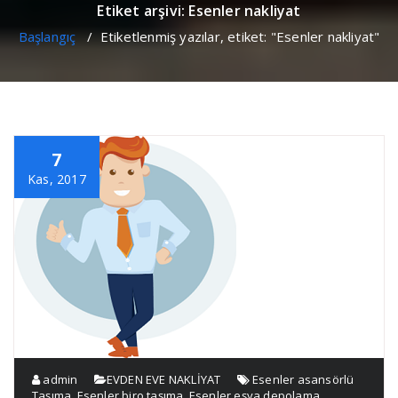
Etiket arşivi: Esenler nakliyat
Başlangıç
/
Etiketlenmiş yazılar, etiket: "Esenler nakliyat"
7
Kas, 2017
admin
EVDEN EVE NAKLİYAT
Esenler asansörlü
Taşıma
,
Esenler biro taşıma
,
Esenler eşya depolama
,