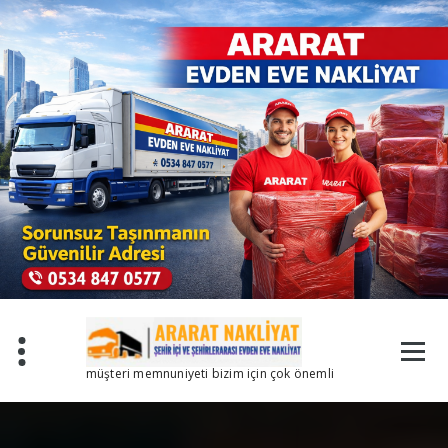
İçeriğe
geç
müşteri memnuniyeti bizim için çok önemli