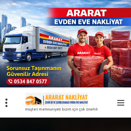
İçeriğe
geç
müşteri memnuniyeti bizim için çok önemli