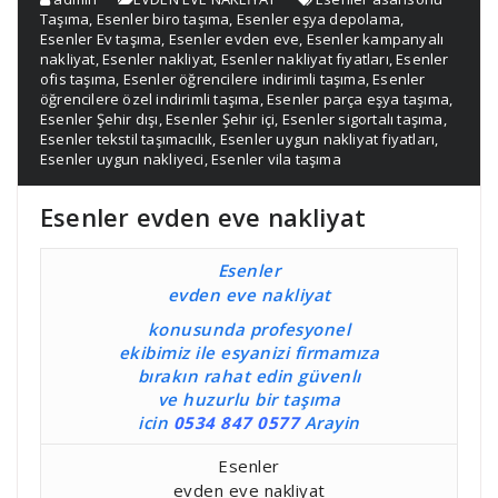
Taşıma
,
Esenler biro taşıma
,
Esenler eşya depolama
,
Esenler Ev taşıma
,
Esenler evden eve
,
Esenler kampanyalı
nakliyat
,
Esenler nakliyat
,
Esenler nakliyat fıyatları
,
Esenler
ofis taşıma
,
Esenler öğrencilere indirimli taşıma
,
Esenler
öğrencilere özel indirimli taşıma
,
Esenler parça eşya taşıma
,
Esenler Şehir dışı
,
Esenler Şehir içi
,
Esenler sigortalı taşıma
,
Esenler tekstil taşımacılık
,
Esenler uygun nakliyat fiyatları
,
Esenler uygun nakliyeci
,
Esenler vila taşıma
Esenler evden eve nakliyat
Esenler
evden eve nakliyat
konusunda profesyonel
ekibimiz ile esyanizi firmamıza
bırakın rahat edin güvenlı
ve huzurlu bir taşıma
icin
0534 847 0577
Arayin
Esenler
evden eve nakliyat