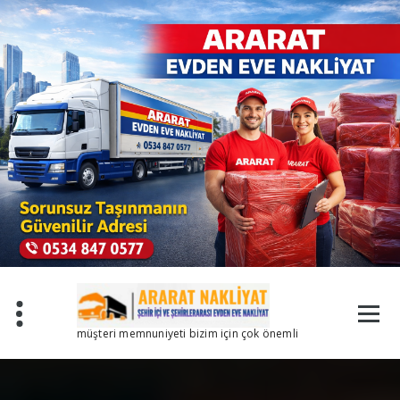
İçeriğe
geç
müşteri memnuniyeti bizim için çok önemli