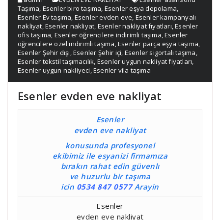
Taşıma
,
Esenler biro taşıma
,
Esenler eşya depolama
,
Esenler Ev taşıma
,
Esenler evden eve
,
Esenler kampanyalı
nakliyat
,
Esenler nakliyat
,
Esenler nakliyat fıyatları
,
Esenler
ofis taşıma
,
Esenler öğrencilere indirimli taşıma
,
Esenler
öğrencilere özel indirimli taşıma
,
Esenler parça eşya taşıma
,
Esenler Şehir dışı
,
Esenler Şehir içi
,
Esenler sigortalı taşıma
,
Esenler tekstil taşımacılık
,
Esenler uygun nakliyat fiyatları
,
Esenler uygun nakliyeci
,
Esenler vila taşıma
Esenler evden eve nakliyat
Esenler
evden eve nakliyat
konusunda profesyonel
ekibimiz ile esyanizi firmamıza
bırakın rahat edin güvenlı
ve huzurlu bir taşıma
icin
0534 847 0577
Arayin
Esenler
evden eve nakliyat